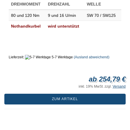
DREHMOMENT
DREHZAHL
WELLE
80 und 120 Nm
9 und 16 U/min
SW 70 / SW125
Nothandkurbel
wird unterstützt
Lieferzeit:
5-7 Werktage
(Ausland abweichend)
ab 254,79 €
inkl. 19% MwSt. zzgl.
Versand
ZUM ARTIKEL