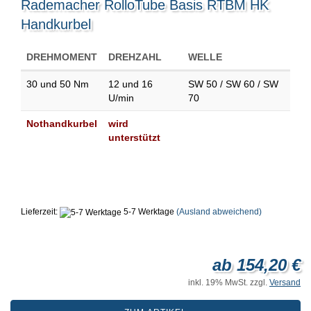
Rademacher RolloTube Basis RTBM HK
Handkurbel
DREHMOMENT
DREHZAHL
WELLE
30 und 50 Nm
12 und 16
SW 50 / SW 60 / SW
U/min
70
Nothandkurbel
wird
unterstützt
Lieferzeit:
5-7 Werktage
(Ausland abweichend)
ab 154,20 €
inkl. 19% MwSt. zzgl.
Versand