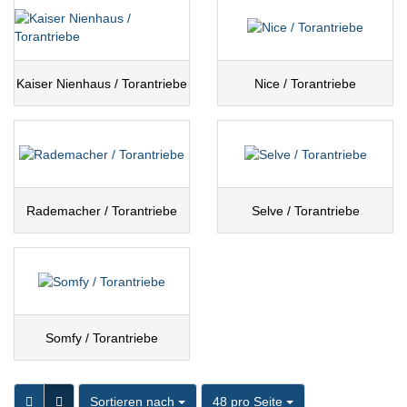
Kaiser Nienhaus / Torantriebe
Nice / Torantriebe
Rademacher / Torantriebe
Selve / Torantriebe
Somfy / Torantriebe
Sortieren nach
pro Seite
Sortieren nach
48 pro Seite