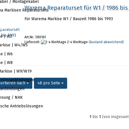
kabel / Montagekabel
Warema Reparaturset für W1 / 1986 bis
 Markisen Reparatursets
Für Warema Markise W1 / Bauzeit 1986 bis 1993
Warema Markise | W1 | 1986 bis 1993
e | W2
Art.Nr.: 580161
Lieferzeit:
2-4 Werktage
(Ausland abweichend)
rkise | W4/W5
e | W6
e | W8
arkise | W9/W19
Wellenanbindungen
ortieren nach
pro Seite
Sortieren nach
48 pro Seite
nanbindungen
enung / NHK
sche Antriebslösungen
1
bis
1
(von insgesam