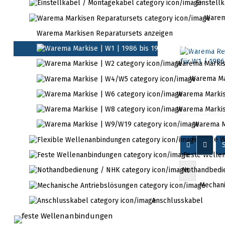
Einstell
Warema
Warema Markisen Reparatursets anzeigen
Warema Markis
Warema Ma
Warema Markis
Warema Markis
Warema M
Flexible 
S
Feste Welle
Nothandbedi
1
Mechani
Anschlusskabel
feste Wellenanbindungen