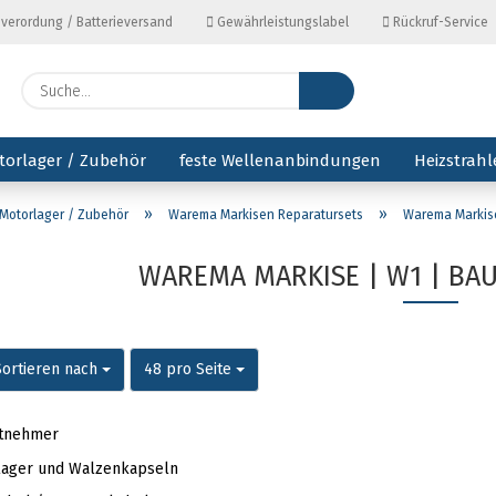
everordung / Batterieversand
Gewährleistungslabel
Rückruf-Service
Lieferl
Suche...
torlager / Zubehör
feste Wellenanbindungen
Heizstrahl
»
»
Motorlager / Zubehör
Warema Markisen Reparatursets
Warema Markise
WAREMA MARKISE | W1 | BAUZ
ortieren nach
pro Seite
Sortieren nach
48 pro Seite
itnehmer
ager und Walzenkapseln