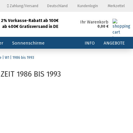
Zahlung/Versand
Deutschland
Kundenlogin
Merkzettel
2% Vorkasse-Rabatt ab 100€
and
Ihr Warenkorb
ab 400€ Gratisversand in DE
0,00 €
E-Mail
er
Sonnenschirme
INFO
ANGEBOTE
Passwort
 | W1 | 1986 bis 1993
EIT 1986 BIS 1993
Konto erstellen
Passwort vergessen?