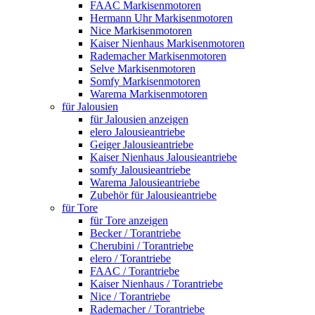
FAAC Markisenmotoren
Hermann Uhr Markisenmotoren
Nice Markisenmotoren
Kaiser Nienhaus Markisenmotoren
Rademacher Markisenmotoren
Selve Markisenmotoren
Somfy Markisenmotoren
Warema Markisenmotoren
für Jalousien
für Jalousien anzeigen
elero Jalousieantriebe
Geiger Jalousieantriebe
Kaiser Nienhaus Jalousieantriebe
somfy Jalousieantriebe
Warema Jalousieantriebe
Zubehör für Jalousieantriebe
für Tore
für Tore anzeigen
Becker / Torantriebe
Cherubini / Torantriebe
elero / Torantriebe
FAAC / Torantriebe
Kaiser Nienhaus / Torantriebe
Nice / Torantriebe
Rademacher / Torantriebe