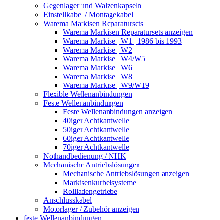
Gegenlager und Walzenkapseln
Einstellkabel / Montagekabel
Warema Markisen Reparatursets
Warema Markisen Reparatursets anzeigen
Warema Markise | W1 | 1986 bis 1993
Warema Markise | W2
Warema Markise | W4/W5
Warema Markise | W6
Warema Markise | W8
Warema Markise | W9/W19
Flexible Wellenanbindungen
Feste Wellenanbindungen
Feste Wellenanbindungen anzeigen
40iger Achtkantwelle
50iger Achtkantwelle
60iger Achtkantwelle
70iger Achtkantwelle
Nothandbedienung / NHK
Mechanische Antriebslösungen
Mechanische Antriebslösungen anzeigen
Markisenkurbelsysteme
Rollladengetriebe
Anschlusskabel
Motorlager / Zubehör anzeigen
feste Wellenanbindungen