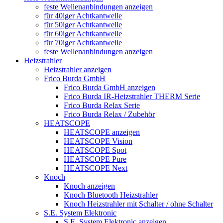
feste Wellenanbindungen anzeigen
für 40iger Achtkantwelle
für 50iger Achtkantwelle
für 60iger Achtkantwelle
für 70iger Achtkantwelle
feste Wellenanbindungen anzeigen
Heizstrahler
Heizstrahler anzeigen
Frico Burda GmbH
Frico Burda GmbH anzeigen
Frico Burda IR-Heizstrahler THERM Serie
Frico Burda Relax Serie
Frico Burda Relax / Zubehör
HEATSCOPE
HEATSCOPE anzeigen
HEATSCOPE Vision
HEATSCOPE Spot
HEATSCOPE Pure
HEATSCOPE Next
Knoch
Knoch anzeigen
Knoch Bluetooth Heizstrahler
Knoch Heizstrahler mit Schalter / ohne Schalter
S.E. System Elektronic
S.E. System Elektronic anzeigen