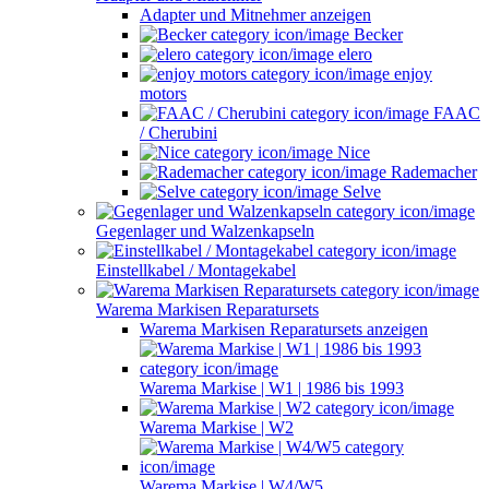
Adapter und Mitnehmer anzeigen
Becker
elero
enjoy
motors
FAAC
/ Cherubini
Nice
Rademacher
Selve
Gegenlager und Walzenkapseln
Einstellkabel / Montagekabel
Warema Markisen Reparatursets
Warema Markisen Reparatursets anzeigen
Warema Markise | W1 | 1986 bis 1993
Warema Markise | W2
Warema Markise | W4/W5