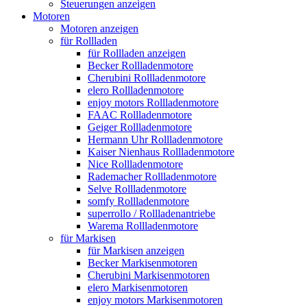
Steuerungen anzeigen
Motoren
Motoren anzeigen
für Rollladen
für Rollladen anzeigen
Becker Rollladenmotore
Cherubini Rollladenmotore
elero Rollladenmotore
enjoy motors Rollladenmotore
FAAC Rollladenmotore
Geiger Rollladenmotore
Hermann Uhr Rollladenmotore
Kaiser Nienhaus Rollladenmotore
Nice Rollladenmotore
Rademacher Rollladenmotore
Selve Rollladenmotore
somfy Rollladenmotore
superrollo / Rollladenantriebe
Warema Rollladenmotore
für Markisen
für Markisen anzeigen
Becker Markisenmotoren
Cherubini Markisenmotoren
elero Markisenmotoren
enjoy motors Markisenmotoren