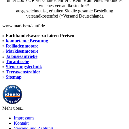
unter 400 EUR versandkostenfrei*. Beim Kauf eines Produktes
welches versandkostenfrei*
ausgezeichnet ist, erhalten Sie die gesamte Bestellung
versandkostenfrei (*Versand Deutschland).
www.markisen-kauf.de
» Fachhandelsware zu fairen Preisen
»
kompetente Beratung
»
Rollladenmotore
»
Markisenmotore
»
Jalousieantriebe
»
Torantriebe
»
Steuerungstechnik
»
Terrassenstrahler
»
Sitemap
Mehr über...
Impressum
Kontakt
Versand und Zahlung