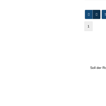
S
1
Soll der R