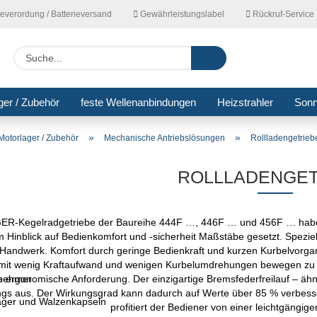
ieverordung / Batterieversand
Gewährleistungslabel
Rückruf-Service
Lieferla
Suche...
ger / Zubehör
feste Wellenanbindungen
Heizstrahler
Son
»
»
Motorlager / Zubehör
Mechanische Antriebslösungen
Rollladengetrieb
ROLLLADENGET
ER-Kegelradgetriebe der Baureihe 444F …, 446F … und 456F … haben 
 Hinblick auf Bedienkomfort und -sicherheit Maßstäbe gesetzt. Speziell
 Handwerk. Komfort durch geringe Bedienkraft und kurzen Kurbelvorga
 mit wenig Kraftaufwand und wenigen Kurbelumdrehungen bewegen z
se ergonomische Anforderung. Der einzigartige Bremsfederfreilauf – ähn
tnehmer
gs aus. Der Wirkungsgrad kann dadurch auf Werte über 85 % verbesser
ger und Walzenkapseln
profitiert der Bediener von einer leichtgängi