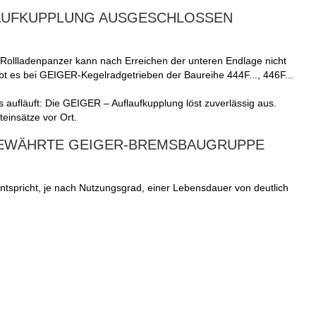
LAUFKUPPLUNG AUSGESCHLOSSEN
 Rollladenpanzer kann nach Erreichen der unteren Endlage nicht
bt es bei GEIGER-Kegelradgetrieben der Baureihe 444F..., 446F...
aufläuft: Die GEIGER – Auflaufkupplung löst zuverlässig aus.
einsätze vor Ort.
BEWÄHRTE GEIGER-BREMSBAUGRUPPE
tspricht, je nach Nutzungsgrad, einer Lebensdauer von deutlich