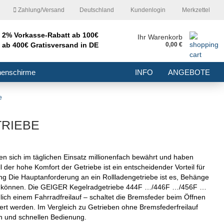
Zahlung/Versand
Deutschland
Kundenlogin
Merkzettel
2% Vorkasse-Rabatt ab 100€
nd
Ihr Warenkorb
ab 400€ Gratisversand in DE
0,00 €
E-Mail
nenschirme
INFO
ANGEBOTE
Passwort
e
RIEBE
Konto erstellen
sich im täglichen Einsatz millionenfach bewährt und haben
 der hohe Komfort der Getriebe ist ein entscheidender Vorteil für
Passwort vergessen?
ng Die Hauptanforderung an ein Rollladengetriebe ist es, Behänge
u können. Die GEIGER Kegelradgetriebe 444F …/446F …/456F …
lich einem Fahrradfreilauf – schaltet die Bremsfeder beim Öffnen
t werden. Im Vergleich zu Getrieben ohne Bremsfederfreilauf
gen und schnellen Bedienung.