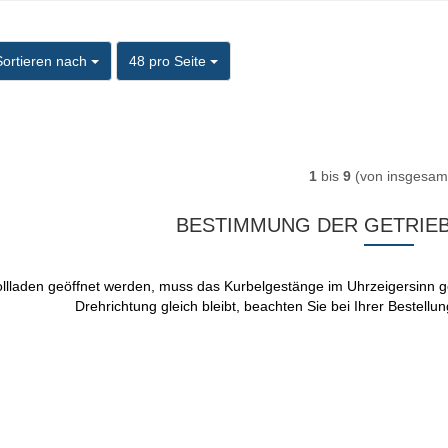
ortieren nach
pro Seite
Sortieren nach
48 pro Seite
1
bis
9
(von insgesa
BESTIMMUNG DER GETRIE
ollladen geöffnet werden, muss das Kurbelgestänge im Uhrzeigersinn 
Drehrichtung gleich bleibt, beachten Sie bei Ihrer Bestellun