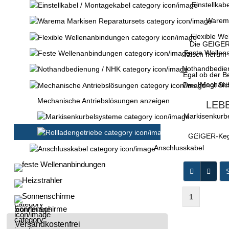
Einstellkab
Warema
Flexible We
Die GEIGER-
Feste Wellen
falsch herum 
Nothandbedie
Egal ob der B
Mechanis
Das bringt Si
Mechanische Antriebslösungen anzeigen
LEB
Markisenkurb
Rollladengetriebe
GEIGER-Kegel
Anschlusskabel
feste Wellenanbindungen
S
Heizstrahler
Sonnenschirme
1
Versandkostenfrei