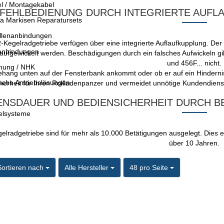
el / Montagekabel
FEHLBEDIENUNG DURCH INTEGRIERTE AUF
 Markisen Reparatursets
llenanbindungen
Kegelradgetriebe verfügen über eine integrierte Auflaufkupplung. Der
anbindungen
aufgewickelt werden. Beschädigungen durch ein falsches Aufwickeln gi
und 456F... nicht.
nung / NHK
ehang unten auf der Fensterbank ankommt oder ob er auf ein Hindernis 
che Antriebslösungen
cherheit für Ihren Rollladenpanzer und vermeidet unnötige Kundendienst
ENSDAUER UND BEDIENSICHERHEIT DURCH 
elsysteme
radgetriebe sind für mehr als 10.000 Betätigungen ausgelegt. Dies en
über 10 Jahren.
ortieren nach
pro Seite
pro Seite
Sortieren nach
Alle Hersteller
48 pro Seite