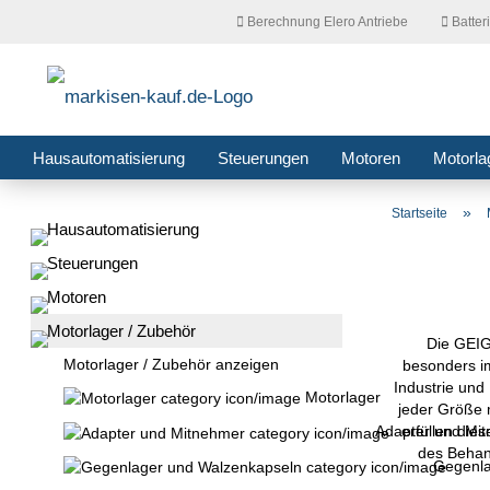
Berechnung Elero Antriebe
Batter
Hausautomatisierung
Steuerungen
Motoren
Motorla
»
Startseite
Hausautomatisierung
Steuerungen
Motoren
Motorlager / Zubehör
Die GEIG
Motorlager / Zubehör anzeigen
besonders im
Industrie und
Motorlager
jeder Größe
erfüllen die
Adapter und Mi
des Behan
Gegenla