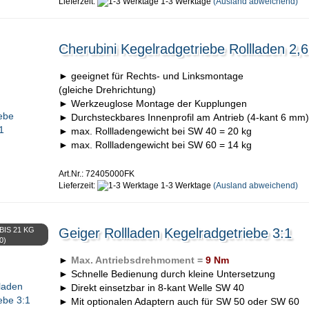
Lieferzeit:
1-3 Werktage
(Ausland abweichend)
Cherubini Kegelradgetriebe Rollladen 2,6
► geeignet für Rechts- und Linksmontage
(gleiche Drehrichtung)
► Werkzeuglose Montage der Kupplungen
► Durchsteckbares Innenprofil am Antrieb (4-kant 6 mm)
► max. Rollladengewicht bei SW 40 = 20 kg
► max. Rollladengewicht bei SW 60 = 14 kg
Art.Nr.: 72405000FK
Lieferzeit:
1-3 Werktage
(Ausland abweichend)
IS 21 KG
Geiger Rollladen Kegelradgetriebe 3:1
0)
►
Max. Antriebsdrehmoment =
9 Nm
► Schnelle Bedienung durch kleine Untersetzung
► Direkt einsetzbar in 8-kant Welle SW 40
► Mit optionalen Adaptern auch für SW 50 oder SW 60