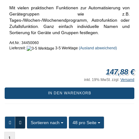
Mit vielen praktischen Funktionen zur Automatisierung von
Gerätegruppen wie z.B.
Tages-/Wochen-/Wochenendprogramm, Astrofunktion oder
Zufallsfunktion. Ganz einfach individuelle Namen und
Sortierung für Geräte und Gruppen festlegen.
Art.Nr.: 34450060
Lieferzeit:
3-5 Werktage
(Ausland abweichend)
147,88 €
inkl. 19% MwSt. zzgl.
Versand
IN DEN WARENKORB
Sortieren nach
pro Seite
Sortieren nach
48 pro Seite
1