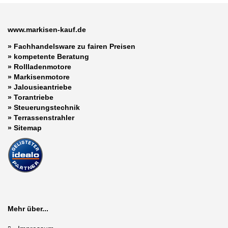
www.markisen-kauf.de
» Fachhandelsware zu fairen Preisen
»
kompetente Beratung
»
Rollladenmotore
»
Markisenmotore
»
Jalousieantriebe
»
Torantriebe
»
Steuerungstechnik
»
Terrassenstrahler
»
Sitemap
Mehr über...