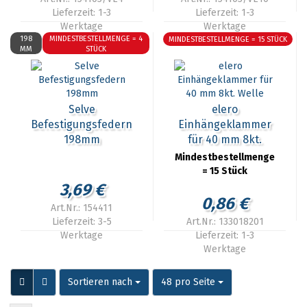
Lieferzeit:
1-3
Lieferzeit:
1-3
Werktage
Werktage
198
MINDESTBESTELLMENGE = 4
MINDESTBESTELLMENGE = 15 STÜCK
MM
STÜCK
Selve
elero
Befestigungsfedern
Einhängeklammer
198mm
für 40 mm 8kt.
Welle
Mindestbestellmenge
= 15 Stück
3,69 €
0,86 €
Art.Nr.: 154411
Lieferzeit:
3-5
Art.Nr.: 133018201
Werktage
Lieferzeit:
1-3
Werktage
Sortieren nach
pro Seite
Sortieren nach
48 pro Seite