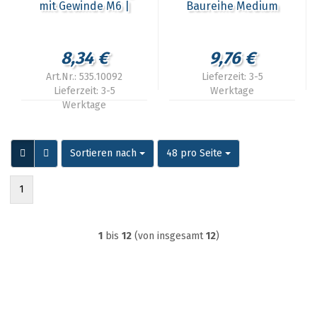
mit Gewinde M6 |
Baureihe Medium
535.10092
8,34 €
9,76 €
Art.Nr.: 535.10092
Lieferzeit:
3-5
Lieferzeit:
3-5
Werktage
Werktage
Sortieren nach
pro Seite
Sortieren nach
48 pro Seite
1
1
bis
12
(von insgesamt
12
)