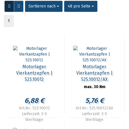
Sortieren nach
pro Seite
Sortieren nach
48 pro Seite
1
Motorlager
Motorlager
Vierkantzapfen |
Vierkantzapfen |
523.10012
525.10012/AX
max. 30 Nm
6,88 €
5,76 €
Art.Nr.: 523.10012
Art.Nr.: 525.10012/AX
Lieferzeit:
3-5
Lieferzeit:
3-5
Werktage
Werktage