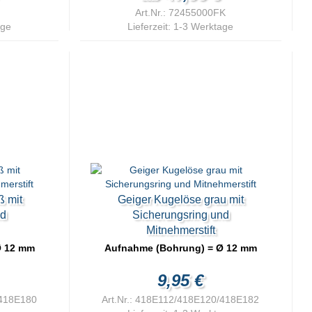
Art.Nr.: 72455000FK
age
Lieferzeit:
1-3 Werktage
ß mit
Geiger Kugelöse grau mit
nd
Sicherungsring und
Mitnehmerstift
Ø 12 mm
Aufnahme (Bohrung) = Ø 12 mm
9,95 €
/418E180
Art.Nr.: 418E112/418E120/418E182