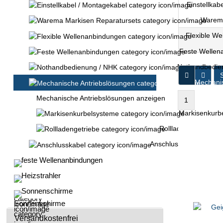
Einstellkab
Warema
Flexible We
Feste Wellen
Nothandbedie
S
Mechanis
Mechanische Antriebslösungen anzeigen
1
Markisenkurb
Rollladengetriebe
Anschlusskabel
feste Wellenanbindungen
Heizstrahler
Sonnenschirme
Versandkostenfrei