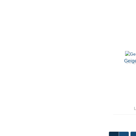
Geige
L