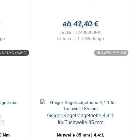
ab 41,40 €
Art.Nr.: 72405000FK
age
Lieferzeit:
1-3 Werktage
IS 21 KG (SW40)
NUTWELLE 85 MM
n
Geiger Kegelradgetriebe 4,4:1
:1
für Tuchwelle 85 mm
9 Nm
Nutwelle 85 mm | 4,4:1