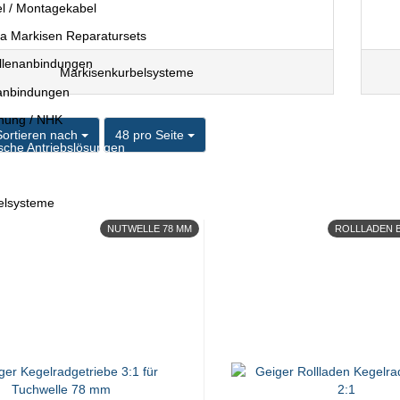
el / Montagekabel
 Markisen Reparatursets
llenanbindungen
Markisenkurbelsysteme
anbindungen
nung / NHK
ortieren nach
pro Seite
Sortieren nach
48 pro Seite
che Antriebslösungen
elsysteme
NUTWELLE 78 MM
ROLLLADEN B