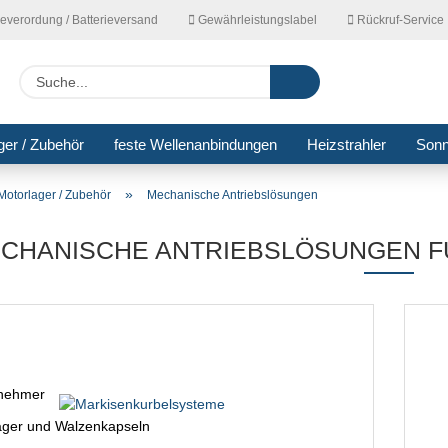
ieverordung / Batterieversand
Gewährleistungslabel
Rückruf-Service
Lieferla
Suche...
ger / Zubehör
feste Wellenanbindungen
Heizstrahler
Son
»
Motorlager / Zubehör
Mechanische Antriebslösungen
CHANISCHE ANTRIEBSLÖSUNGEN 
tnehmer
ger und Walzenkapseln