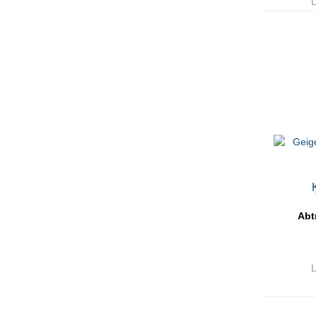
L
Abt
L