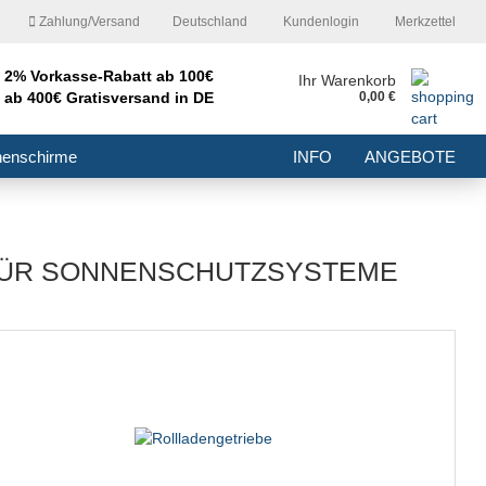
Zahlung/Versand
Deutschland
Kundenlogin
Merkzettel
2% Vorkasse-Rabatt ab 100€
nd
Ihr Warenkorb
ab 400€ Gratisversand in DE
0,00 €
E-Mail
nenschirme
INFO
ANGEBOTE
Passwort
FÜR SONNENSCHUTZSYSTEME
Konto erstellen
Passwort vergessen?