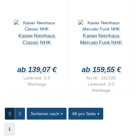
Kaiser Nienhaus
Kaiser Nienhaus
Classic NHK
Mercato Funk NHK
ab 139,07 €
ab 159,55 €
Lieferzeit:
3-5
Art.Nr.: 152100
Werktage
Lieferzeit:
3-5
Werktage
Sortieren nach
pro Seite
Sortieren nach
48 pro Seite
1