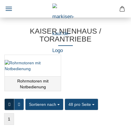
KAISER NIENHAUS /
TORANTRIEBE
Rohrmotoren mit
Notbedienung
Sortieren nach
pro Seite
Sortieren nach
48 pro Seite
1