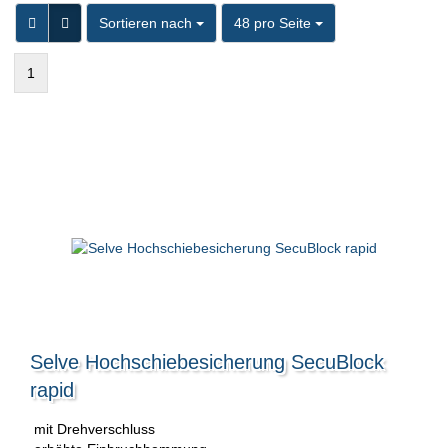
Sortieren nach
pro Seite
Sortieren nach
48 pro Seite
1
Selve Hochschiebesicherung SecuBlock
rapid
mit Drehverschluss