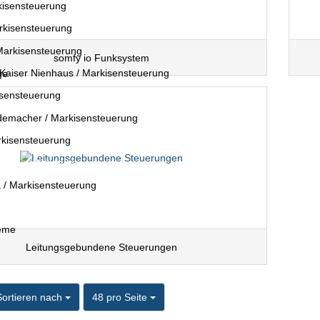
kisensteuerung
kisensteuerung
Markisensteuerung
somfy io Funksystem
Kaiser Nienhaus / Markisensteuerung
isensteuerung
emacher / Markisensteuerung
rkisensteuerung
arkisensteuerung
/ Markisensteuerung
teme
Leitungsgebundene Steuerungen
ortieren nach
pro Seite
Sortieren nach
48 pro Seite