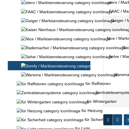
elero / Mar
FAAC / Mar
Geiger / 
Nice / Mark
Rad
Selve / Ma
Somfy / M
Warema 
für Raffstoren
Zentralsteuersys
für Wintergarten
für Heizung
S
für Sicherheit
für Licht