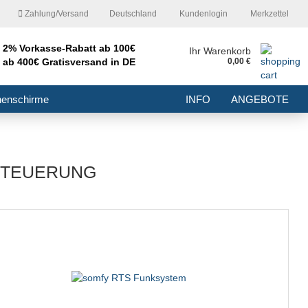
Zahlung/Versand
Deutschland
Kundenlogin
Merkzettel
2% Vorkasse-Rabatt ab 100€
nd
Ihr Warenkorb
ab 400€ Gratisversand in DE
0,00 €
E-Mail
nenschirme
INFO
ANGEBOTE
Passwort
STEUERUNG
Konto erstellen
Passwort vergessen?