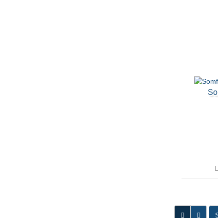
So
L
S