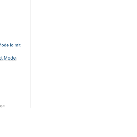
ct Mode
age