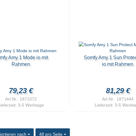
mfy Amy 1 Mode io mit
Somfy Amy 1 Sun Prote
Rahmen
io mit Rahmen
79,23 €
81,29 €
Art.Nr.: 1871072
Art.Nr.: 1871444
ieferzeit:
3-5 Werktage
Lieferzeit:
3-5 Werkt
ortieren nach
pro Seite
Sortieren nach
48 pro Seite