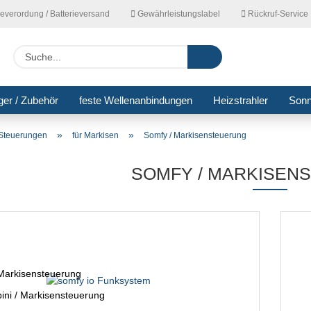
ieverordung / Batterieversand
Gewährleistungslabel
Rückruf-Service
Lieferla
Suche...
ger / Zubehör
feste Wellenanbindungen
Heizstrahler
Son
»
»
Steuerungen
für Markisen
Somfy / Markisensteuerung
SOMFY / MARKISEN
Markisensteuerung
ini / Markisensteuerung