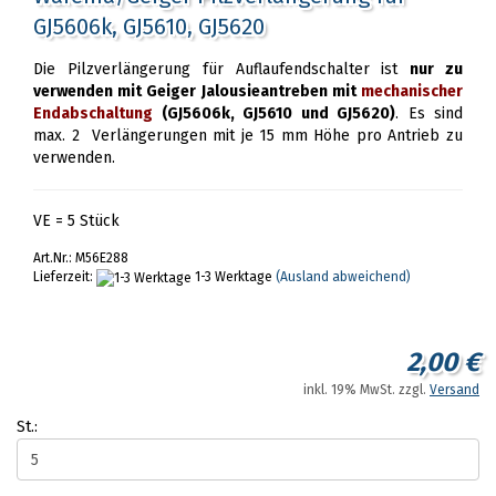
GJ5606k, GJ5610, GJ5620
Die Pilzverlängerung für Auflaufendschalter ist
nur zu
verwenden mit Geiger Jalousieantreben mit
mechanischer
Endabschaltung
(GJ5606k, GJ5610 und GJ5620)
. Es sind
max. 2 Verlängerungen mit je 15 mm Höhe pro Antrieb zu
verwenden.
VE = 5 Stück
Art.Nr.: M56E288
Lieferzeit:
1-3 Werktage
(Ausland abweichend)
2,00 €
inkl. 19% MwSt. zzgl.
Versand
St.: