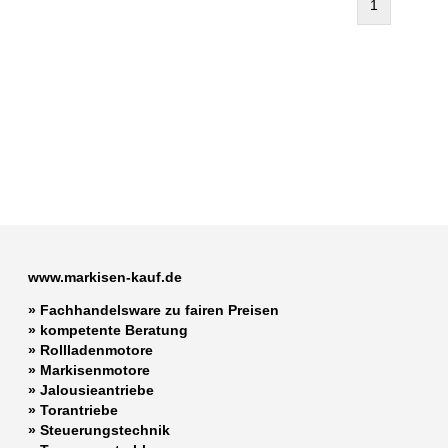
1
www.markisen-kauf.de
» Fachhandelsware zu fairen Preisen
»
kompetente Beratung
»
Rollladenmotore
»
Markisenmotore
»
Jalousieantriebe
»
Torantriebe
»
Steuerungstechnik