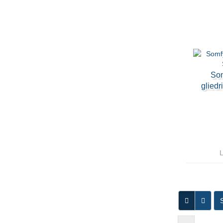
Som
glied
L
S