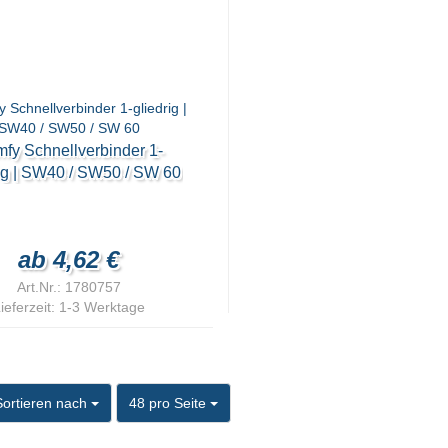
fy Schnellverbinder 1-
rig | SW40 / SW50 / SW 60
ab 4,62 €
Art.Nr.: 1780757
ieferzeit:
1-3 Werktage
ortieren nach
pro Seite
Sortieren nach
48 pro Seite