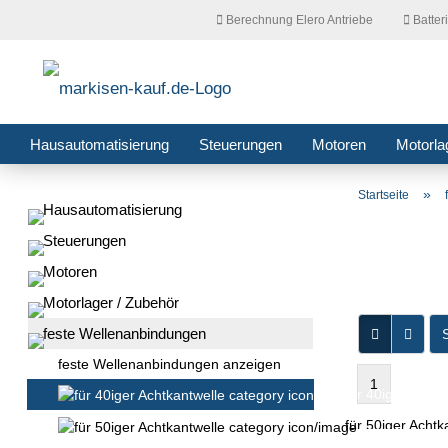
Berechnung Elero Antriebe
Batter
Hausautomatisierung
Steuerungen
Motoren
Motorla
»
Startseite
Hausautomatisierung
Steuerungen
Motoren
Motorlager / Zubehör
feste Wellenanbindungen
S
feste Wellenanbindungen anzeigen
1
für 40iger Achtk
für 50iger Achtk