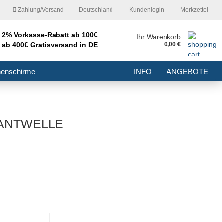
Zahlung/Versand
Deutschland
Kundenlogin
Merkzettel
2% Vorkasse-Rabatt ab 100€
nd
Ihr Warenkorb
ab 400€ Gratisversand in DE
0,00 €
E-Mail
nenschirme
INFO
ANGEBOTE
Passwort
KANTWELLE
Konto erstellen
Passwort vergessen?