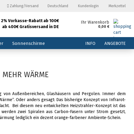
Zahlung/Versand
Deutschland
Kundenlogin
Merkzettel
2% Vorkasse-Rabatt ab 100€
and
Ihr Warenkorb
ab 400€ Gratisversand in DE
0,00 €
E-Mail
er
Sonnenschirme
INFO
ANGEBOTE
Passwort
H MEHR WÄRME
Konto erstellen
ng von Außenbereichen, Glashäusern und Pergolen. Immer dem
 Wärme“. Oder anders gesagt: Das bisherige Konzept von Infrarot-
Passwort vergessen?
cht. Bei diesem neu entwickelten Heizstrahler-Konzept ist das
erden zwei Spiralen aus Carbon-Fasern unter Strom gesetzt,
wärmung lediglich ein dezent orange-farbener Ambiente-Schein.