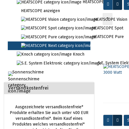
HEATSCOPE
S
HEATSCOPE anzeigen
1
HEATSCOPE Vision
HEATSCOPE Spot
HEATSCOPE Pure
HEATSCOPE Next
Knoch
S.E. System Elek
Sonnenschirme
Versandkostenfrei
Ausgezeichnete versandkostenfreie*
Produkte erhalten Sie auch unter 400 EUR
versandkostenfrei*. Beim Kauf eines
S
Produktes welches versandkostenfrei*