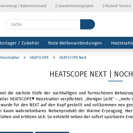
everordung / Batterieversand
Gewährleistungslabel
Rückruf-Service
Lieferl
Suche...
torlager / Zubehör
feste Wellenanbindungen
Heizstrahl
»
»
Heizstrahler
HEATSCOPE
HEATSCOPE Next
HEATSCOPE NEXT | NOC
net die nächste Stufe der nachhaltigen und formschönen Beheizu
aller HEATSCOPE® Heizstrahler verpflichtet: „Weniger Licht“ – „mehr
 wurde für den NEXT auf den Kopf gestellt und vollkommen neu geda
ch kaum wahrnehmbares Nebenprodukt der Wärme-Erzeugung. Hier w
lühen und erhitzen sich. So entsteht neben der sofort spürbaren Er