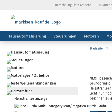
Berechnung Elero Antriebe
Batteri
Hausautomatisierung
Steuerungen
Motoren
Mo
»
Startseite
Hausautomatisierung
Steuerungen
Motoren
Motorlager / Zubehör
NEXT bezeich
feste Wellenanbindungen
Grundprinzip 
Heizstrahlern
Heizstrahler
Licht nur no
beginnen zu g
Heizstrahler anzeigen
Frico Burda GmbH