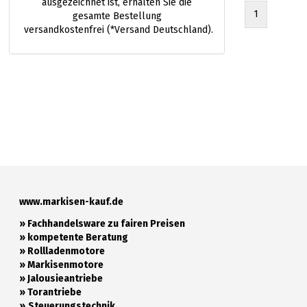
ausgezeichnet ist, erhalten Sie die
1
gesamte Bestellung
versandkostenfrei (*Versand Deutschland).
www.markisen-kauf.de
» Fachhandelsware zu fairen Preisen
»
kompetente Beratung
»
Rollladenmotore
»
Markisenmotore
»
Jalousieantriebe
»
Torantriebe
»
Steuerungstechnik