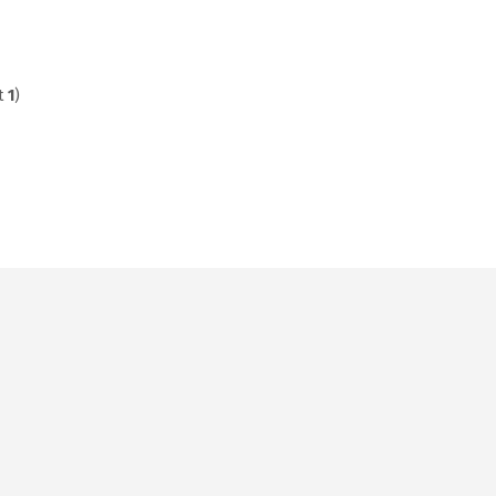
t
1
)