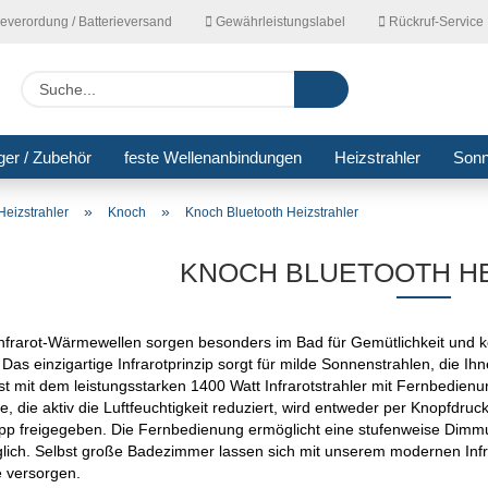
ieverordung / Batterieversand
Gewährleistungslabel
Rückruf-Service
Lieferla
Suche...
ger / Zubehör
feste Wellenanbindungen
Heizstrahler
Son
»
»
Heizstrahler
Knoch
Knoch Bluetooth Heizstrahler
KNOCH BLUETOOTH H
nfrarot-Wärmewellen sorgen besonders im Bad für Gemütlichkeit und
Das einzigartige Infrarotprinzip sorgt für milde Sonnenstrahlen, die I
st mit dem leistungsstarken 1400 Watt Infrarotstrahler mit Fernbedie
 die aktiv die Luftfeuchtigkeit reduziert, wird entweder per Knopfdru
p freigegeben. Die Fernbedienung ermöglicht eine stufenweise Dimmung
ch. Selbst große Badezimmer lassen sich mit unserem modernen Infr
 versorgen.