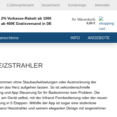
Zahlung/Versand
Deutschland
Kundenlogin
Merkzettel
2% Vorkasse-Rabatt ab 100€
nd
Ihr Warenkorb
ab 400€ Gratisversand in DE
0,00 €
E-Mail
nenschirme
INFO
ANGEBOTE
Passwort
EIZSTRAHLER
Konto erstellen
 kommen ohne Staubaufwirbelungen oder Austrocknung der
hnen das Herz aufgehen lassen. So ist sekundenschnelle
Passwort vergessen?
nung und App-Steuerung für Ihr Badezimmer kein Problem. Die
ck am Gerät selbst, mit der Infrarot Fernbedienung oder der neuen
 in 5 Etappen. Mithilfe der App ist sogar eine stufenlose
arot Heizstrahler und seinem eleganten Design mit angenehmer