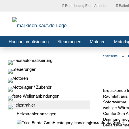
Berechnung Elero Antriebe
Batter
Hausautomatisierung
Steuerungen
Motoren
Motorla
»
Startseite
Hausautomatisierung
Steuerungen
Motoren
Motorlager / Zubehör
Erquickende I
feste Wellenanbindungen
Raumluft aus. 
Sofortwärme i
Heizstrahler
wohlige Wärme,
ComfortSun Ap
Heizstrahler anzeigen
Dimmung mögli
Frico Burda GmbH
Bedarfswärme