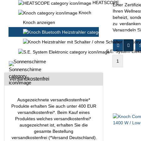
HEATSCOPE
Einer Zertifi
Ihren Wellnes
Knoch
beheizt, sond
Knoch anzeigen
zu verdanken,
Verwandeln Si
Knoch Bl
S
S.E. System Elekt
1
Sonnenschirme
Versandkostenfrei
Ausgezeichnete versandkostenfreie*
Produkte erhalten Sie auch unter 400 EUR
versandkostenfrei*. Beim Kauf eines
Produktes welches versandkostenfrei*
ausgezeichnet ist, erhalten Sie die
gesamte Bestellung
versandkostenfrei (*Versand Deutschland).