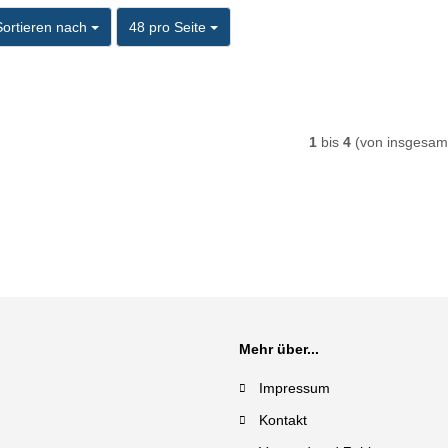
ortieren nach
pro Seite
Sortieren nach
48 pro Seite
1
bis
4
(von insgesa
Mehr über...
Impressum
Kontakt