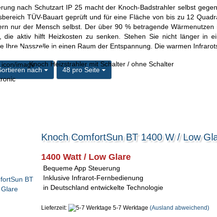
zierung nach Schutzart IP 25 macht der Knoch-Badstrahler selbst gegen
sbereich TÜV-Bauart geprüft und für eine Fläche von bis zu 12 Quadra
ern nur der Mensch selbst. Der über 90 % betragende Wärmenutzen i
 die aktiv hilft Heizkosten zu senken. Stehen Sie nicht länger in
e Ihre Nasszelle in einen Raum der Entspannung. Die warmen Infrarotst
uetooth Heizstrahler
Knoch Heizstrahler mit Schalter / ohne Schalter
ortieren nach
pro Seite
Sortieren nach
48 pro Seite
ronic
Knoch ComfortSun BT 1400 W / Low Gl
1400 Watt / Low Glare
Bequeme App Steuerung
Inklusive Infrarot-Fernbedienung
in Deutschland entwickelte Technologie
Lieferzeit:
5-7 Werktage
(Ausland abweichend)