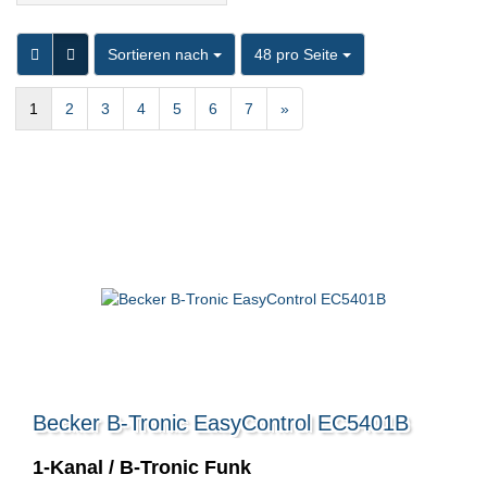
Sortieren nach
pro Seite
Sortieren nach
48 pro Seite
1
2
3
4
5
6
7
»
Becker B-Tronic EasyControl EC5401B
1-Kanal / B-Tronic Funk