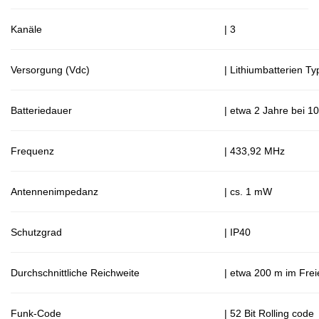
Kanäle
| 3
Versorgung (Vdc)
| Lithiumbatterien 
Batteriedauer
| etwa 2 Jahre bei 
Frequenz
| 433,92 MHz
Antennenimpedanz
| cs. 1 mW
Schutzgrad
| IP40
Durchschnittliche Reichweite
| etwa 200 m im Fre
Funk-Code
| 52 Bit Rolling code