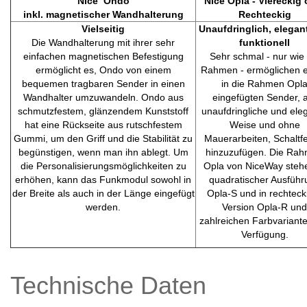
Nice Ondo
Nice Opla - Viereckig 
inkl. magnetischer Wandhalterung
Rechteckig
Vielseitig
Unaufdringlich, elegan
Die Wandhalterung mit ihrer sehr
funktionell
einfachen magnetischen Befestigung
Sehr schmal - nur wie 
ermöglicht es, Ondo von einem
Rahmen - ermöglichen e
bequemen tragbaren Sender in einen
in die Rahmen Opl
Wandhalter umzuwandeln. Ondo aus
eingefügten Sender, 
schmutzfestem, glänzendem Kunststoff
unaufdringliche und ele
hat eine Rückseite aus rutschfestem
Weise und ohne
Gummi, um den Griff und die Stabilität zu
Mauerarbeiten, Schaltfe
begünstigen, wenn man ihn ablegt. Um
hinzuzufügen. Die Ra
die Personalisierungsmöglichkeiten zu
Opla von NiceWay stehe
erhöhen, kann das Funkmodul sowohl in
quadratischer Ausführ
der Breite als auch in der Länge eingefügt
Opla-S und in rechteck
werden.
Version Opla-R und
zahlreichen Farbvariant
Verfügung.
Technische Daten