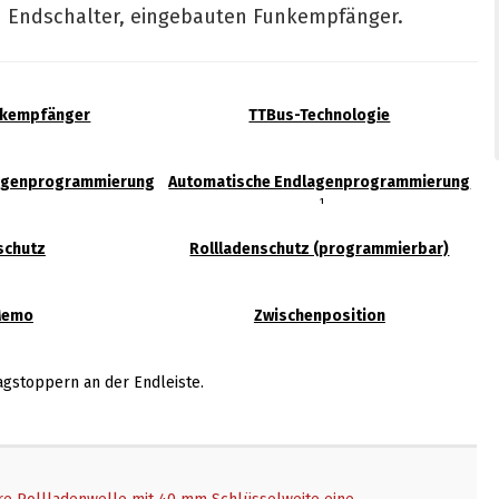
n Endschalter, eingebauten Funkempfänger.
nkempfänger
TTBus-Technologie
lagenprogrammierung
Automatische Endlagenprogrammierung
¹
schutz
Rollladenschutz (programmierbar)
Memo
Zwischenposition
gstoppern an der Endleiste.