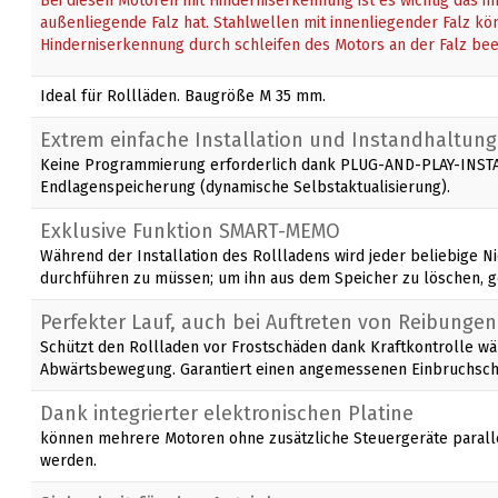
Bei diesen Motoren mit Hinderniserkennung ist es wichtig das i
außenliegende Falz hat. Stahlwellen mit innenliegender Falz k
Hinderniserkennung durch schleifen des Motors an der Falz bee
Ideal für Rollläden. Baugröße M 35 mm.
Extrem einfache Installation und Instandhaltung
Keine Programmierung erforderlich dank PLUG-AND-PLAY-INST
Endlagenspeicherung (dynamische Selbstaktualisierung).
Exklusive Funktion SMART-MEMO
Während der Installation des Rollladens wird jeder beliebige 
durchführen zu müssen; um ihn aus dem Speicher zu löschen, g
Perfekter Lauf, auch bei Auftreten von Reibungen
Schützt den Rollladen vor Frostschäden dank Kraftkontrolle w
Abwärtsbewegung. Garantiert einen angemessenen Einbruchsch
Dank integrierter elektronischen Platine
können mehrere Motoren ohne zusätzliche Steuergeräte parall
werden.