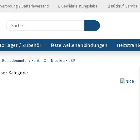
everordung / Batterieversand
Gewährleistungslabel
Rückruf-Service
Lieferl
Suche...
torlager / Zubehör
feste Wellenanbindungen
Heizstrahl
»
Rollladenmotor / Funk
Nice Era Fit SP
ieser Kategorie