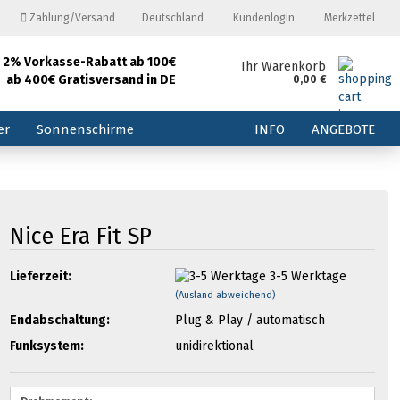
Zahlung/Versand
Deutschland
Kundenlogin
Merkzettel
2% Vorkasse-Rabatt ab 100€
and
Ihr Warenkorb
ab 400€ Gratisversand in DE
0,00 €
E-Mail
er
Sonnenschirme
INFO
ANGEBOTE
Passwort
Nice Era Fit SP
Konto erstellen
Lieferzeit:
3-5 Werktage
(Ausland abweichend)
Passwort vergessen?
Endabschaltung:
Plug & Play / automatisch
Funksystem:
unidirektional