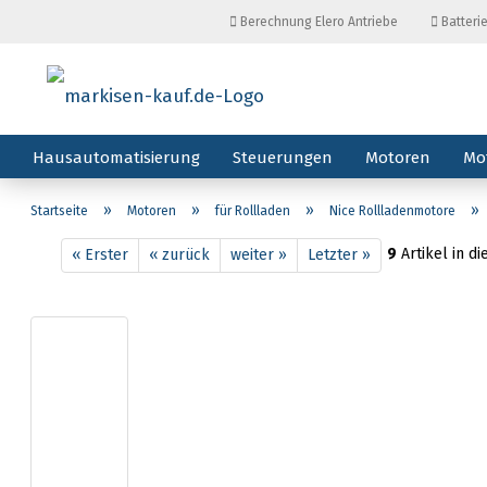
Berechnung Elero Antriebe
Batteri
Hausautomatisierung
Steuerungen
Motoren
Mo
»
»
»
»
Startseite
Motoren
für Rollladen
Nice Rollladenmotore
9
Artikel in d
« Erster
« zurück
weiter »
Letzter »