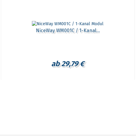
NiceWay WM001C / 1-Kanal...
ab 29,79 €