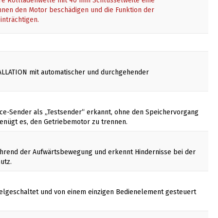
hre Rollladenwelle mit 40 mm Schlüsselweite eine
önnen den Motor beschädigen und die Funktion der
inträchtigen.
ALLATION mit automatischer und durchgehender
Nice-Sender als „Testsender“ erkannt, ohne den Speichervorgang
enügt es, den Getriebemotor zu trennen.
ährend der Aufwärtsbewegung und erkennt Hindernisse bei der
utz.
elgeschaltet und von einem einzigen Bedienelement gesteuert