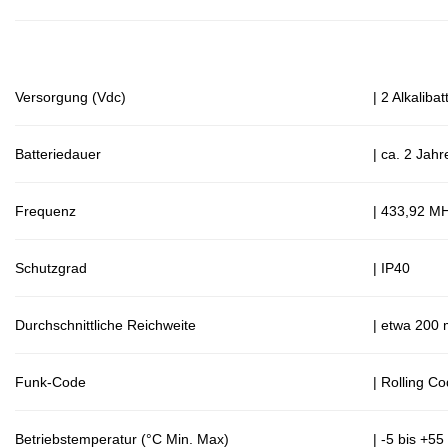
Versorgung (Vdc)
| 2 Alkalib
Batteriedauer
| ca. 2 Jah
Frequenz
| 433,92 M
Schutzgrad
| IP40
Durchschnittliche Reichweite
| etwa 200 
Funk-Code
| Rolling C
Betriebstemperatur (°C Min. Max)
| -5 bis +55