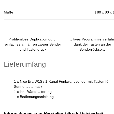
Maße
| 80 x 80 x
Problemlose Duplikation durch
Intuitives Programmierverfah
einfaches annähren zweier Sender
dank der Tasten an der
und Tastendruck
Senderrückseite
Lieferumfang
1 x Nice Era W1S / 1-Kanal Funkwandsender mit Tasten für
Sonnenautomatik
1 x inkl. Wandhalterung
1 x Bedienungsanleitung