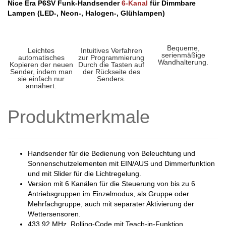
Nice Era P6SV Funk-Handsender
6-Kanal
für Dimmbare
Lampen (LED-, Neon-, Halogen-, Glühlampen)
Bequeme,
Leichtes
Intuitives Verfahren
serienmäßige
automatisches
zur Programmierung
Wandhalterung.
Kopieren der neuen
Durch die Tasten auf
Sender, indem man
der Rückseite des
sie einfach nur
Senders.
annähert.
Produktmerkmale
Handsender für die Bedienung von Beleuchtung und
Sonnenschutzelementen mit EIN/AUS und Dimmerfunktion
und mit Slider für die Lichtregelung.
Version mit 6 Kanälen für die Steuerung von bis zu 6
Antriebsgruppen im Einzelmodus, als Gruppe oder
Mehrfachgruppe, auch mit separater Aktivierung der
Wettersensoren.
433,92 MHz, Rolling-Code mit Teach-in-Funktion.