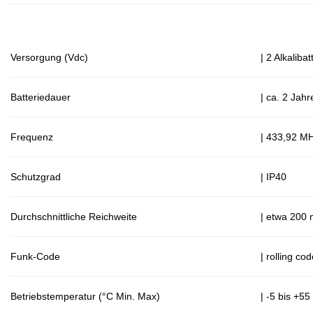
Versorgung (Vdc)
| 2 Alkalib
Batteriedauer
| ca. 2 Jah
Frequenz
| 433,92 M
Schutzgrad
| IP40
Durchschnittliche Reichweite
| etwa 200 
Funk-Code
| rolling co
Betriebstemperatur (°C Min. Max)
| -5 bis +55