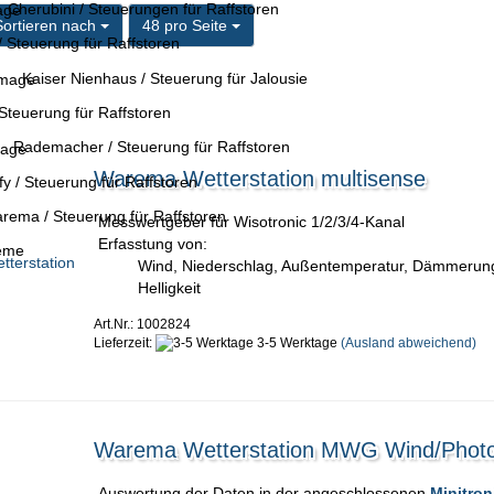
Cherubini / Steuerungen für Raffstoren
ortieren nach
pro Seite
Sortieren nach
48 pro Seite
/ Steuerung für Raffstoren
Kaiser Nienhaus / Steuerung für Jalousie
Steuerung für Raffstoren
Rademacher / Steuerung für Raffstoren
Warema Wetterstation multisense
 / Steuerung für Raffstoren
ema / Steuerung für Raffstoren
Messwertgeber für Wisotronic 1/2/3/4-Kanal
Erfasstung von:
teme
Wind, Niederschlag, Außentemperatur, Dämmerun
Helligkeit
Art.Nr.: 1002824
Lieferzeit:
3-5 Werktage
(Ausland abweichend)
Warema Wetterstation MWG Wind/Photo
Auswertung der Daten in der angeschlossenen
Minitron