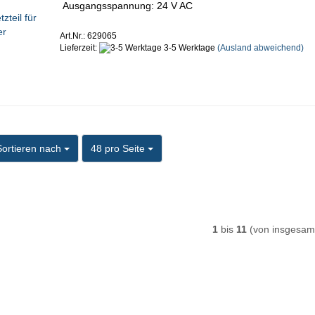
Ausgangsspannung: 24 V AC
Art.Nr.: 629065
Lieferzeit:
3-5 Werktage
(Ausland abweichend)
ortieren nach
pro Seite
Sortieren nach
48 pro Seite
1
bis
11
(von insgesa