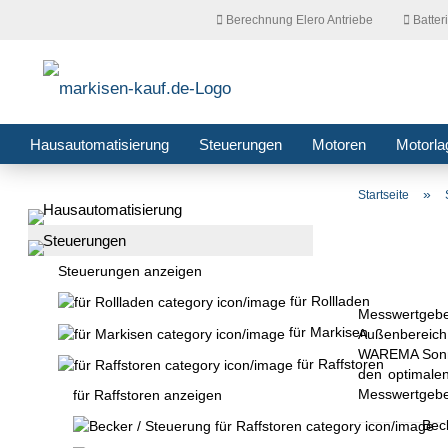
Berechnung Elero Antriebe
Batter
Hausautomatisierung
Steuerungen
Motoren
Motorla
»
Startseite
Hausautomatisierung
Steuerungen
Steuerungen anzeigen
für Rollladen
Messwertgebe
für Markisen
Außenbereich,
WAREMA Sonnen
für Raffstoren
den optimale
Messwertgeber
für Raffstoren anzeigen
Beck