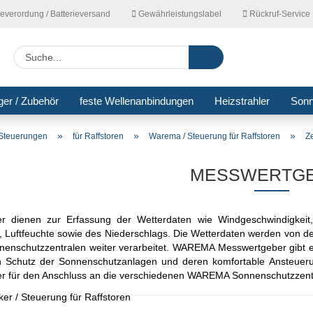
ieverordung / Batterieversand
Gewährleistungslabel
Rückruf-Service
Lieferla
Suche...
ger / Zubehör
feste Wellenanbindungen
Heizstrahler
Son
»
»
»
Steuerungen
für Raffstoren
Warema / Steuerung für Raffstoren
Z
MESSWERTG
r dienen zur Erfassung der Wetterdaten wie Windgeschwindigkeit,
 Luftfeuchte sowie des Niederschlags. Die Wetterdaten werden von d
schutzzentralen weiter verarbeitet. WAREMA Messwertgeber gibt es
n Schutz der Sonnenschutzanlagen und deren komfortable Ansteueru
 für den Anschluss an die verschiedenen WAREMA Sonnenschutzzentr
er / Steuerung für Raffstoren