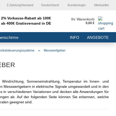
Zahlung/Versand
Deutschland
Kundenlogin
Merkzettel
2% Vorkasse-Rabatt ab 100€
nd
Ihr Warenkorb
ab 400€ Gratisversand in DE
0,00 €
E-Mail
nenschirme
INFO
ANGEBOTE
Passwort
»
entralsteuerungssysteme
Messwertgeber
EBER
Konto erstellen
 Windrichtung, Sonneneinstrahlung, Temperatur im Innen- und
en Messwertgebern in elektrische Signale umgewandelt und in den
Passwort vergessen?
 in verschiedenen Variationen und decken alle Anwendungen für
ngen ab. Auf der folgenden Seite können Sie erkennen, welche
alen geeignet sind.