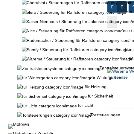
S
elero 
1
Nice / 
Somfy
War
Zentralsteuersys
für Wintergarten
für Heizung
für Sicherheit
für Licht
Torsteuerungen
Motoren
Motorlager / Zubehör