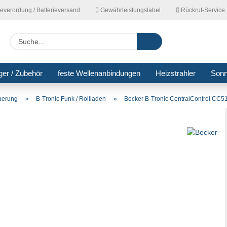
ieverordung / Batterieversand
Gewährleistungslabel
Rückruf-Service
Lieferla
Suche...
ger / Zubehör
feste Wellenanbindungen
Heizstrahler
Son
»
»
euerung
B-Tronic Funk / Rollladen
Becker B-Tronic CentralControl CC51