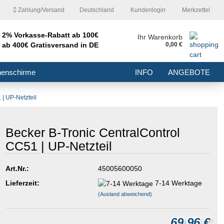
Zahlung/Versand
Deutschland
Kundenlogin
Merkzettel
2% Vorkasse-Rabatt ab 100€
nd
Ihr Warenkorb
ab 400€ Gratisversand in DE
0,00 €
E-Mail
nenschirme
INFO
ANGEBOTE
Passwort
 | UP-Netzteil
Becker B-Tronic CentralControl
CC51 | UP-Netzteil
Konto erstellen
Passwort vergessen?
Art.Nr.:
45005600050
Lieferzeit:
7-14 Werktage
(Ausland abweichend)
69,96 €