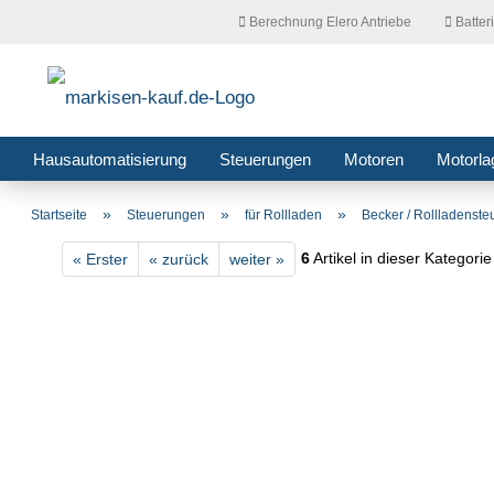
Berechnung Elero Antriebe
Batter
Hausautomatisierung
Steuerungen
Motoren
Motorla
»
»
»
Startseite
Steuerungen
für Rollladen
Becker / Rollladenst
6
Artikel in dieser Kategorie
« Erster
« zurück
weiter »