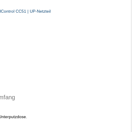
umfang
 Unterputzdose.