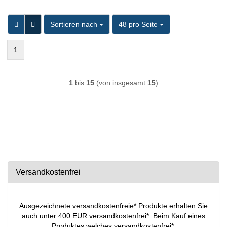
Sortieren nach
pro Seite
Sortieren nach
48 pro Seite
1
1
bis
15
(von insgesamt
15
)
Versandkostenfrei
Ausgezeichnete versandkostenfreie* Produkte erhalten Sie
auch unter 400 EUR versandkostenfrei*. Beim Kauf eines
Produktes welches versandkostenfrei*