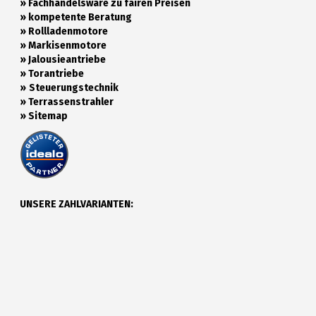
» Fachhandelsware zu fairen Preisen
»
kompetente Beratung
»
Rollladenmotore
»
Markisenmotore
»
Jalousieantriebe
»
Torantriebe
»
Steuerungstechnik
»
Terrassenstrahler
»
Sitemap
UNSERE ZAHLVARIANTEN: