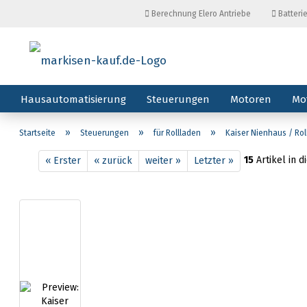
Berechnung Elero Antriebe
Batteri
Hausautomatisierung
Steuerungen
Motoren
Mo
»
»
»
Startseite
Steuerungen
für Rollladen
Kaiser Nienhaus / Ro
15
Artikel in d
« Erster
« zurück
weiter »
Letzter »