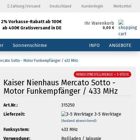
Zahlung/Versand
Deutschland
Kundenlogin
Merkzettel
2% Vorkasse-Rabatt ab 100€
and
Ihr Warenkorb
ab 400€ Gratisversand in DE
0,00 €
E-Mail
er
Sonnenschirme
INFO
ANGEBOTE
Passwort
ercato Sotto - Motor Funkempfänger / 433 MHz
MINDESTBESTELLMENGE = 5 STÜCK
Kaiser Nienhaus Mercato Sotto -
Motor Funkempfänger / 433 MHz
Konto erstellen
Passwort vergessen?
Art.Nr.:
315250
Lieferzeit:
3-5 Werktage
(Ausland abweichend)
Funksystem:
433 MHz
Verwendung:
Rollladen / Jalousie