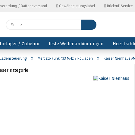
everordung / Batterieversand
Gewährleistungslabel
Rückruf-Service
Lieferl
Suche...
torlager / Zubehör
feste Wellenanbindungen
Heizstrahl
»
»
llladensteuerung
Mercato Funk 433 MHz / Rollladen
Kaiser Nienhaus M
ieser Kategorie