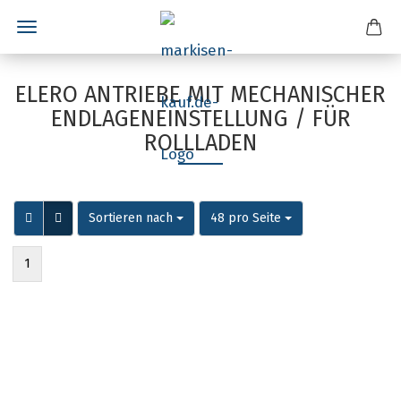
ELERO ANTRIEBE MIT MECHANISCHER
ENDLAGENEINSTELLUNG / FÜR
ROLLLADEN
Sortieren nach
pro Seite
Sortieren nach
48 pro Seite
1