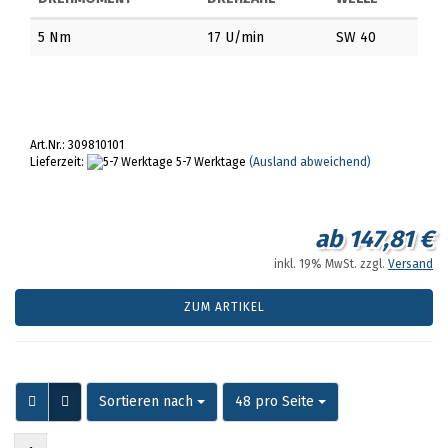
5 Nm
17 U/min
SW 40
Art.Nr.: 309810101
Lieferzeit:
5-7 Werktage
(Ausland abweichend)
ab 147,81 €
inkl. 19% MwSt. zzgl.
Versand
ZUM ARTIKEL
Sortieren nach
pro Seite
Sortieren nach
48 pro Seite