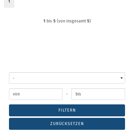
1
1
bis
5
(von insgesamt
5
)
BAUGRÖSSE /
B
AUREIHE
PREIS
-
FILTERN
ZURÜCKSETZEN