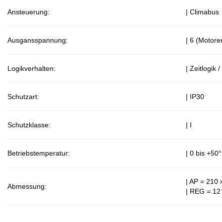
Ansteuerung:
| Climabus
Ausgansspannung:
| 6 (Motore
Logikverhalten:
| Zeitlogik
Schutzart:
| IP30
Schutzklasse:
| I
Betriebstemperatur:
| 0 bis +50
| AP = 210
Abmessung:
| REG = 12