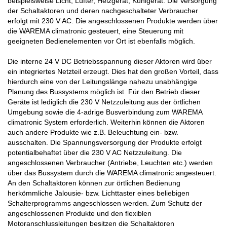
beispielsweise Licht, Lüfter, Heizgerät, Kühlgerät. Die Versorgung
der Schaltaktoren und deren nachgeschalteter Verbraucher
erfolgt mit 230 V AC. Die angeschlossenen Produkte werden über
die WAREMA climatronic gesteuert, eine Steuerung mit
geeigneten Bedienelementen vor Ort ist ebenfalls möglich.
Die interne 24 V DC Betriebsspannung dieser Aktoren wird über
ein integriertes Netzteil erzeugt. Dies hat den großen Vorteil, dass
hierdurch eine von der Leitungslänge nahezu unabhängige
Planung des Bussystems möglich ist. Für den Betrieb dieser
Geräte ist lediglich die 230 V Netzzuleitung aus der örtlichen
Umgebung sowie die 4-adrige Busverbindung zum WAREMA
climatronic System erforderlich. Weiterhin können die Aktoren
auch andere Produkte wie z.B. Beleuchtung ein- bzw.
ausschalten. Die Spannungsversorgung der Produkte erfolgt
potentialbehaftet über die 230 V AC Netzzuleitung. Die
angeschlossenen Verbraucher (Antriebe, Leuchten etc.) werden
über das Bussystem durch die WAREMA climatronic angesteuert.
An den Schaltaktoren können zur örtlichen Bedienung
herkömmliche Jalousie- bzw. Lichttaster eines beliebigen
Schalterprogramms angeschlossen werden. Zum Schutz der
angeschlossenen Produkte und den flexiblen
Motoranschlussleitungen besitzen die Schaltaktoren