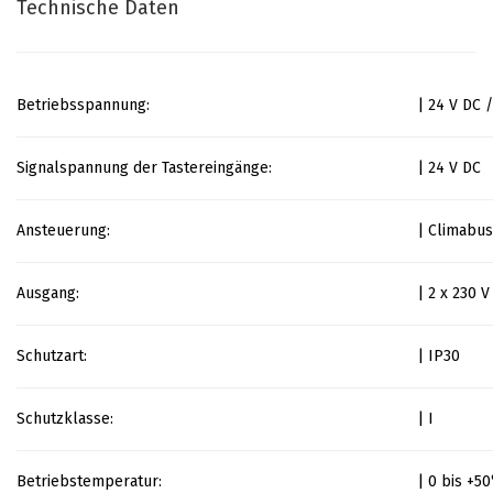
Technische Daten
Betriebsspannung:
| 24 V DC 
Signalspannung der Tastereingänge:
| 24 V DC
Ansteuerung:
| Climabus
Ausgang:
| 2 x 230 V
Schutzart:
| IP30
Schutzklasse:
| I
Betriebstemperatur:
| 0 bis +5