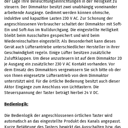
der Lage Ihre Beleuchtungseinrichtungen in der Helligkeit zu
steuern. Der Dimmaktor besitzt zwei unabhängig voneinander
arbeitende Ausgänge. Gedimmt werden können ohmsche,
induktive und kapazitive Lasten 230 V AC. Zur Schonung der
angeschlossenen Verbraucher schaltet der Dimmaktor mit Soft-
Ein und Soft-Aus im Nulldurchgang. Die eingestellte Helligkeit
bleibt beim Ausschalten gespeichert und wird beim
Wiedereinschalten eingestellt. Als Besonderheit kann dieses
Gerät auch Lüfterantriebe unterschiedlicher Hersteller in ihrer
Geschwindigkeit regeln. Einige Lüfter besitzen zusätzliche
Zuluftklappen. Um diese anzusteuern ist auf dem Dimmaktor 2D
je Ausgang ein zusätzlicher 230 V AC Kontakt vorhanden. Vor
dem Einsatz des Dimmaktors vergewissern Sie sich bitte ob der
von Ihnen eingesetzte Lüfterantrieb von dem Dimmaktor
unterstützt wird. Für die örtliche Bedienung besitzt auch dieser
Aktor Eingänge zum Anschluss von Lichttastern. Die
Steuerspannung der Taster beträgt hierbei 24 V DC.
Bedienlogik:
Die Bedienlogik der angeschlossenen örtlichen Taster wird
automatisch an das eingestellte Produkt des Kanals angepasst.
Kurze Betätigung des Tasters bewirkt das Ausschalten bzw. das