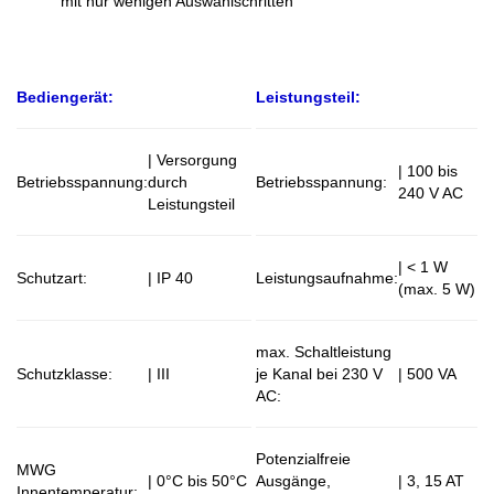
mit nur wenigen Auswahlschritten
Bediengerät:
Leistungsteil:
| Versorgung
| 100 bis
Betriebsspannung:
durch
Betriebsspannung:
240 V AC
Leistungsteil
| < 1 W
Schutzart:
| IP 40
Leistungsaufnahme:
(max. 5 W)
max. Schaltleistung
Schutzklasse:
| III
je Kanal bei 230 V
| 500 VA
AC:
Potenzialfreie
MWG
| 0°C bis 50°C
Ausgänge,
| 3, 15 AT
Innentemperatur: