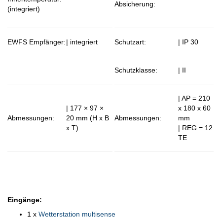
Absicherung:
(integriert)
EWFS Empfänger:
| integriert
Schutzart:
| IP 30
Schutzklasse:
| II
| AP = 210
| 177 × 97 ×
x 180 x 60
Abmessungen:
20 mm (H x B
Abmessungen:
mm
x T)
| REG = 12
TE
Eingänge:
1 x
Wetterstation multisense