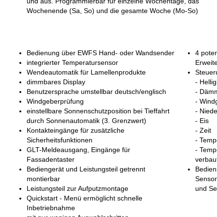
und aus. Programmierbar für einzelne Wochentage, das
Wochenende (Sa, So) und die gesamte Woche (Mo-So)
Bedienung über EWFS Hand- oder Wandsender
4 pote
integrierter Temperatursensor
Erweit
Wendeautomatik für Lamellenprodukte
Steuer
dimmbares Display
- Hellig
Benutzersprache umstellbar deutsch/englisch
- Däm
Windgeberprüfung
- Wind
einstellbare Sonnenschutzposition bei Tieffahrt
- Nied
durch Sonnenautomatik (3. Grenzwert)
- Eis
Kontakteingänge für zusätzliche
- Zeit
Sicherheitsfunktionen
- Temp
GLT-Meldeausgang, Eingänge für
- Temp
Fassadentaster
verbau
Bediengerät und Leistungsteil getrennt
Bedien
montierbar
Sensor
Leistungsteil zur Aufputzmontage
und Se
Quickstart - Menü ermöglicht schnelle
Inbetriebnahme