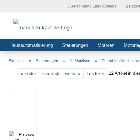
Berechnung Elero Antriebe
Batter
Hausautomatisierung
Steuerungen
Motoren
Motorla
»
»
»
Startseite
Steuerungen
für Markisen
Cherubini / Markisens
12
Artikel in di
« Erster
« zurück
weiter »
Letzter »