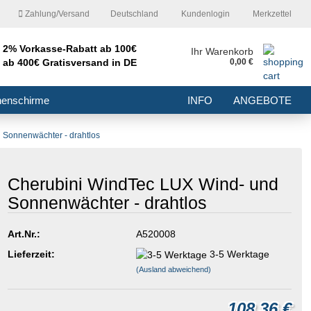
Zahlung/Versand
Deutschland
Kundenlogin
Merkzettel
2% Vorkasse-Rabatt ab 100€
nd
Ihr Warenkorb
ab 400€ Gratisversand in DE
0,00 €
E-Mail
nenschirme
INFO
ANGEBOTE
Passwort
 Sonnenwächter - drahtlos
Cherubini WindTec LUX Wind- und
Sonnenwächter - drahtlos
Konto erstellen
Passwort vergessen?
Art.Nr.:
A520008
Lieferzeit:
3-5 Werktage
(Ausland abweichend)
108,36 €