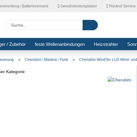
ieverordung / Batterieversand
Gewährleistungslabel
Rückruf-Service
Lieferla
Suche...
ger / Zubehör
feste Wellenanbindungen
Heizstrahler
Son
»
»
teuerung
Cherubini / Markise / Funk
Cherubini WindTec LUX Wind- und
eser Kategorie