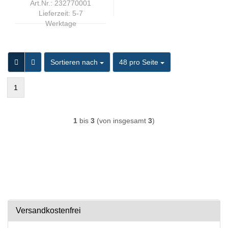
Art.Nr.: 232770001
Lieferzeit:
5-7
Werktage
Sortieren nach
pro Seite
Sortieren nach
48 pro Seite
1
1
bis
3
(von insgesamt
3
)
Versandkostenfrei