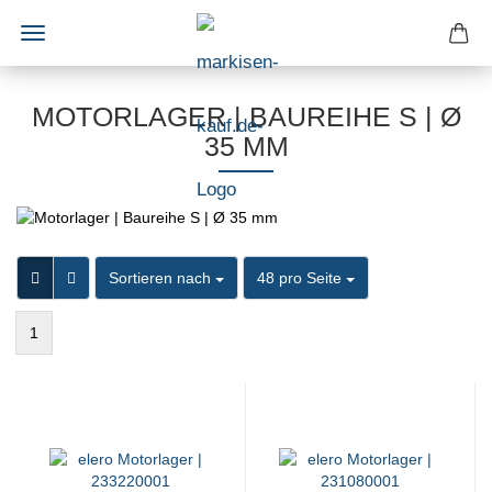
MOTORLAGER | BAUREIHE S | Ø
35 MM
Sortieren nach
pro Seite
Sortieren nach
48 pro Seite
1