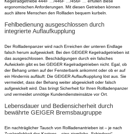
Kegelradgetriebe 444F …/446F …/456F … erfüllen diese
ergonomischen Anforderungen. Mit diesen Getrieben können
auch ältere Menschen den Rollladen bequem kurbeln.
Fehlbedienung ausgeschlossen durch
integrierte Auflaufkupplung
Der Rollladenpanzer wird nach Erreichen der unteren Endlage
falsch herum aufgewickelt. Bei den GEIGER Kegelradgetrieben ist
das ausgeschlossen. Beschädigungen durch ein falsches
Aufwickeln gibt es bei GEIGER Kegelradgetrieben nicht. Egal, ob
der Behang unten auf der Fensterbank ankommt oder ob er auf
ein Hindernis aufläuft: Die GEIGER Auflaufkupplung löst aus. Sie
vermeidet, dass der Behang weiter abgewickelt oder falsch
aufgewickelt wird. Das bringt Sicherheit für Ihren Rollladenpanzer
und vermeidet unnötige Kundendiensteinsätze vor Ort.
Lebensdauer und Bediensicherheit durch
bewährte GEIGER Bremsbaugruppe
Ein nachträglicher Tausch von Rollladenantrieben ist – je nach
Zugänglichkeit des Kastens – eine ziemliche „Schinderei“.