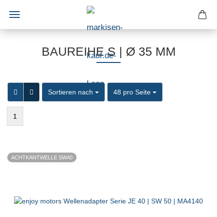
BAUREIHE S | Ø 35 MM
Sortieren nach
pro Seite
Sortieren nach
48 pro Seite
1
ACHTKANTWELLE SW40