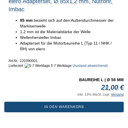
elero Adapterset, Ø 85x1,2 mm, Nutrohr,
Imbac
85 mm
bezieht sich auf den Außendurchmesser der
Markisenwelle
1,2 mm ist die Materialstärke der Welle
Wellenhersteller Imbac
Adapterset für die Motorbaureihe L (Typ 11 / NHK /
RH) von elero
Art.Nr.: 220390001
Lieferzeit:
5-7 Werktage
(Ausland abweichend)
BAUREIHE L | Ø 58 MM
21,00 €
inkl. 19% MwSt. zzgl.
Versand
IN DEN WARENKORB