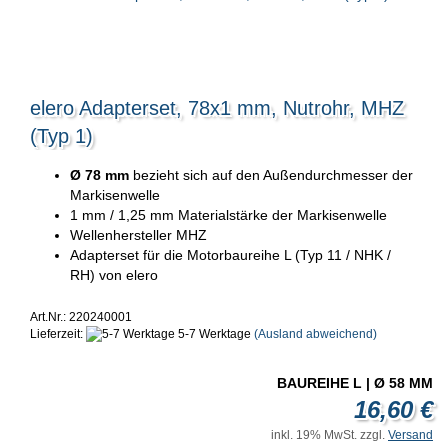
elero Adapterset, 78x1 mm, Nutrohr, MHZ
(Typ 1)
Ø 78 mm
bezieht sich auf den Außendurchmesser der
Markisenwelle
1 mm / 1,25 mm Materialstärke der Markisenwelle
Wellenhersteller MHZ
Adapterset für die Motorbaureihe L (Typ 11 / NHK /
RH) von elero
Art.Nr.: 220240001
Lieferzeit:
5-7 Werktage
(Ausland abweichend)
BAUREIHE L | Ø 58 MM
16,60 €
inkl. 19% MwSt. zzgl.
Versand