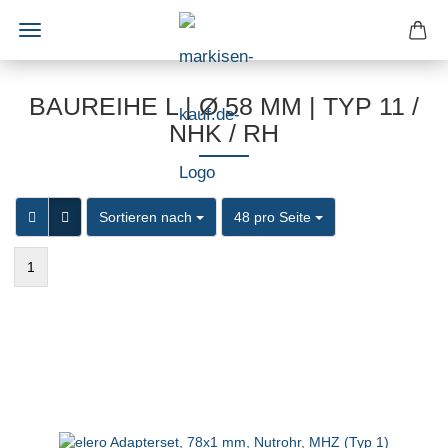
BAUREIHE L | Ø 58 MM | TYP 11 /
NHK / RH
Sortieren nach
pro Seite
Sortieren nach
48 pro Seite
1