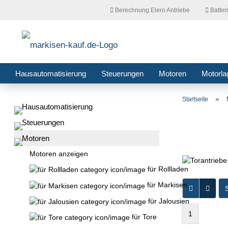
Berechnung Elero Antriebe
Batter
Hausautomatisierung
Steuerungen
Motoren
Motorla
»
Startseite
Hausautomatisierung
Steuerungen
Motoren
Motoren anzeigen
für Rollladen
für Markisen
S
für Jalousien
1
für Tore