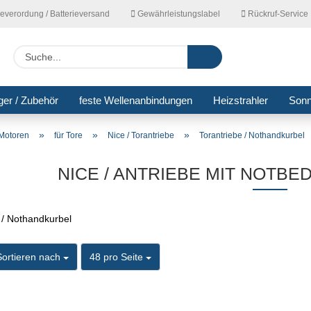
ieverordung / Batterieversand
Gewährleistungslabel
Rückruf-Service
Lieferla
Suche...
ger / Zubehör
feste Wellenanbindungen
Heizstrahler
Son
»
»
»
Motoren
für Tore
Nice / Torantriebe
Torantriebe / Nothandkurbel
NICE / ANTRIEBE MIT NOTBE
ortieren nach
pro Seite
Sortieren nach
48 pro Seite