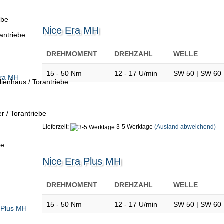
ebe
Nice Era MH
antriebe
DREHMOMENT
DREHZAHL
WELLE
e
15 - 50 Nm
12 - 17 U/min
SW 50 | SW 60 
ienhaus / Torantriebe
 / Torantriebe
Lieferzeit:
3-5 Werktage
(Ausland abweichend)
be
Nice Era Plus MH
DREHMOMENT
DREHZAHL
WELLE
15 - 50 Nm
12 - 17 U/min
SW 50 | SW 60 