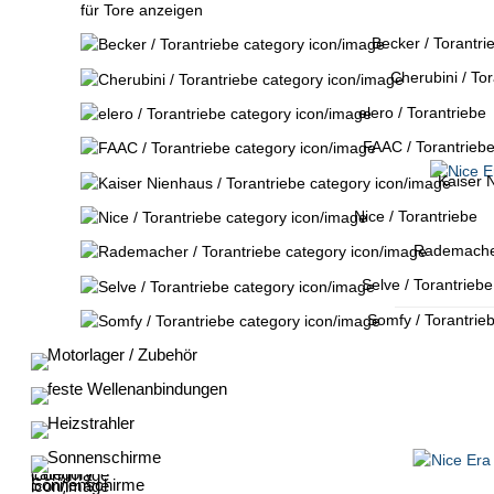
für Tore anzeigen
Becker / Torantri
Cherubini / Tor
elero / Torantriebe
FAAC / Torantrieb
Kaiser N
Nice / Torantriebe
Rademacher
Selve / Torantriebe
Somfy / Torantrie
Motorlager / Zubehör
feste Wellenanbindungen
Heizstrahler
Sonnenschirme