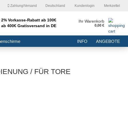
Zahlung/Versand
Deutschland
Kundenlogin
Merkzettel
2% Vorkasse-Rabatt ab 100€
nd
Ihr Warenkorb
ab 400€ Gratisversand in DE
0,00 €
E-Mail
nenschirme
INFO
ANGEBOTE
Passwort
DIENUNG / FÜR TORE
Konto erstellen
Passwort vergessen?