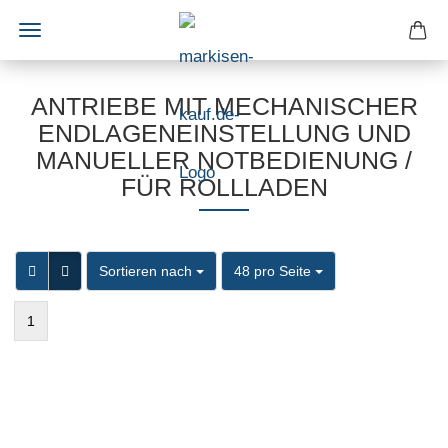
ANTRIEBE MIT MECHANISCHER
ENDLAGENEINSTELLUNG UND
MANUELLER NOTBEDIENUNG /
FÜR ROLLLADEN
Sortieren nach
pro Seite
Sortieren nach
48 pro Seite
1