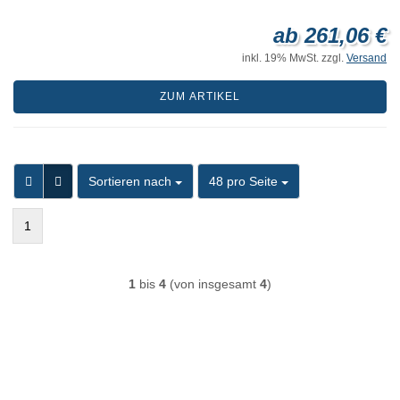
ab 261,06 €
inkl. 19% MwSt. zzgl.
Versand
ZUM ARTIKEL
Sortieren nach
pro Seite
Sortieren nach
48 pro Seite
1
1
bis
4
(von insgesamt
4
)