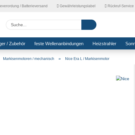
ieverordung / Batterieversand
Gewährleistungslabel
Rückruf-Service
Lieferla
Suche...
ger / Zubehör
feste Wellenanbindungen
Heizstrahler
Son
»
»
Markisenmotoren / mechanisch
Nice Era L / Markisenmotor