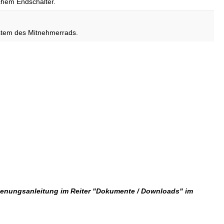
chem Endschalter.
stem des Mitnehmerrads.
1
dienungsanleitung im Reiter "Dokumente / Downloads" im