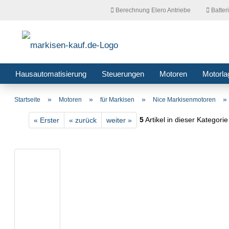
Berechnung Elero Antriebe
Batter
Hausautomatisierung
Steuerungen
Motoren
Motorla
»
»
»
Startseite
Motoren
für Markisen
Nice Markisenmotoren
5
Artikel in dieser Kategorie
« Erster
« zurück
weiter »