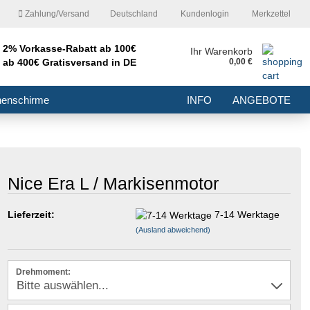
Zahlung/Versand
Deutschland
Kundenlogin
Merkzettel
2% Vorkasse-Rabatt ab 100€
nd
Ihr Warenkorb
ab 400€ Gratisversand in DE
0,00 €
E-Mail
nenschirme
INFO
ANGEBOTE
Passwort
Nice Era L / Markisenmotor
Konto erstellen
Lieferzeit:
7-14 Werktage
(Ausland abweichend)
Passwort vergessen?
Drehmoment: