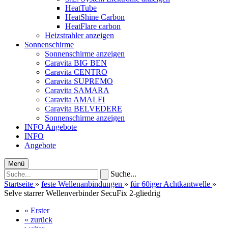
HeatTube
HeatShine Carbon
HeatFlare carbon
Heizstrahler anzeigen
Sonnenschirme
Sonnenschirme anzeigen
Caravita BIG BEN
Caravita CENTRO
Caravita SUPREMO
Caravita SAMARA
Caravita AMALFI
Caravita BELVEDERE
Sonnenschirme anzeigen
INFO
Angebote
INFO
Angebote
Menü
Suche...
Startseite
»
feste Wellenanbindungen
»
für 60iger Achtkantwelle
»
Selve starrer Wellenverbinder SecuFix 2-gliedrig
« Erster
« zurück