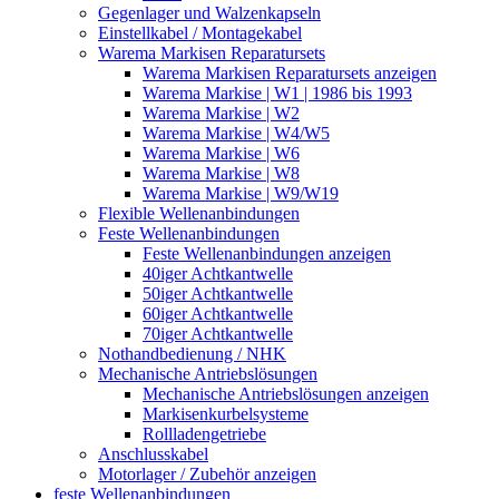
Gegenlager und Walzenkapseln
Einstellkabel / Montagekabel
Warema Markisen Reparatursets
Warema Markisen Reparatursets anzeigen
Warema Markise | W1 | 1986 bis 1993
Warema Markise | W2
Warema Markise | W4/W5
Warema Markise | W6
Warema Markise | W8
Warema Markise | W9/W19
Flexible Wellenanbindungen
Feste Wellenanbindungen
Feste Wellenanbindungen anzeigen
40iger Achtkantwelle
50iger Achtkantwelle
60iger Achtkantwelle
70iger Achtkantwelle
Nothandbedienung / NHK
Mechanische Antriebslösungen
Mechanische Antriebslösungen anzeigen
Markisenkurbelsysteme
Rollladengetriebe
Anschlusskabel
Motorlager / Zubehör anzeigen
feste Wellenanbindungen