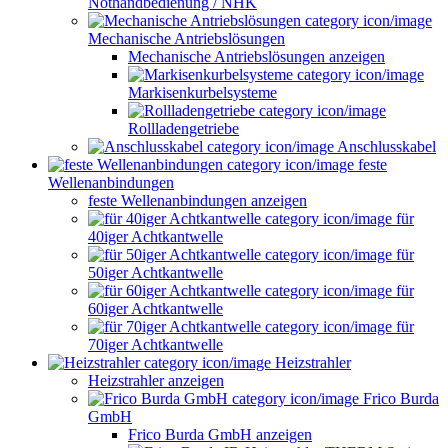
Nothandbedienung / NHK
Mechanische Antriebslösungen
Mechanische Antriebslösungen anzeigen
Markisenkurbelsysteme
Rollladengetriebe
Anschlusskabel
feste
Wellenanbindungen
feste Wellenanbindungen anzeigen
für
40iger Achtkantwelle
für
50iger Achtkantwelle
für
60iger Achtkantwelle
für
70iger Achtkantwelle
Heizstrahler
Heizstrahler anzeigen
Frico Burda
GmbH
Frico Burda GmbH anzeigen