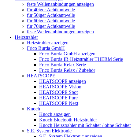
feste Wellenanbindungen anzeigen
für 40iger Achtkantwelle
für 50iger Achtkantwelle
für 60iger Achtkantwelle
für 70iger Achtkantwelle
feste Wellenanbindungen anzeigen
Heizstrahler
Heizstrahler anzeigen
Frico Burda GmbH
Frico Burda GmbH anzeigen
Frico Burda IR-Heizstrahler THERM Serie
Frico Burda Relax Serie
Frico Burda Relax / Zubehör
HEATSCOPE
HEATSCOPE anzeigen
HEATSCOPE Vision
HEATSCOPE Spot
HEATSCOPE Pure
HEATSCOPE Next
Knoch
Knoch anzeigen
Knoch Bluetooth Heizstrahler
Knoch Heizstrahler mit Schalter / ohne Schalter
S.E. System Elektronic
S.E. System Elektronic anzeigen