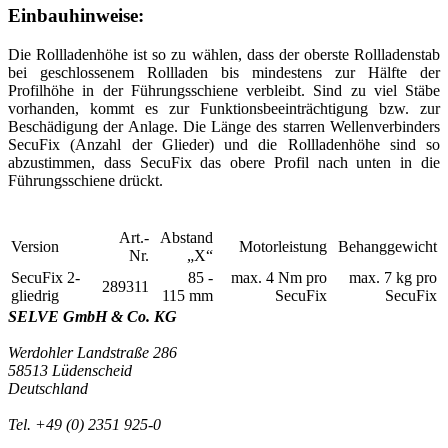
Einbauhinweise:
Die Rollladenhöhe ist so zu wählen, dass der oberste Rollladenstab
bei geschlossenem Rollladen bis mindestens zur Hälfte der
Profilhöhe in der Führungsschiene verbleibt. Sind zu viel Stäbe
vorhanden, kommt es zur Funktionsbeeinträchtigung bzw. zur
Beschädigung der Anlage. Die Länge des starren Wellenverbinders
SecuFix (Anzahl der Glieder) und die Rollladenhöhe sind so
abzustimmen, dass SecuFix das obere Profil nach unten in die
Führungsschiene drückt.
Art.-
Abstand
Version
Motorleistung
Behanggewicht
Nr.
„X“
SecuFix 2-
85 -
max. 4 Nm pro
max. 7 kg pro
289311
gliedrig
115 mm
SecuFix
SecuFix
SELVE GmbH & Co. KG
Werdohler Landstraße 286
58513 Lüdenscheid
Deutschland
Tel. +49 (0) 2351 925-0