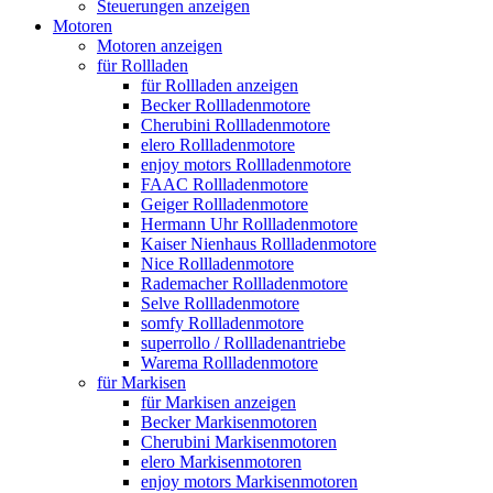
Steuerungen anzeigen
Motoren
Motoren anzeigen
für Rollladen
für Rollladen anzeigen
Becker Rollladenmotore
Cherubini Rollladenmotore
elero Rollladenmotore
enjoy motors Rollladenmotore
FAAC Rollladenmotore
Geiger Rollladenmotore
Hermann Uhr Rollladenmotore
Kaiser Nienhaus Rollladenmotore
Nice Rollladenmotore
Rademacher Rollladenmotore
Selve Rollladenmotore
somfy Rollladenmotore
superrollo / Rollladenantriebe
Warema Rollladenmotore
für Markisen
für Markisen anzeigen
Becker Markisenmotoren
Cherubini Markisenmotoren
elero Markisenmotoren
enjoy motors Markisenmotoren