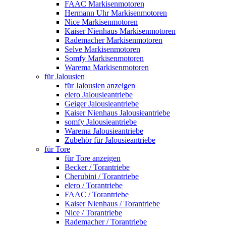
FAAC Markisenmotoren
Hermann Uhr Markisenmotoren
Nice Markisenmotoren
Kaiser Nienhaus Markisenmotoren
Rademacher Markisenmotoren
Selve Markisenmotoren
Somfy Markisenmotoren
Warema Markisenmotoren
für Jalousien
für Jalousien anzeigen
elero Jalousieantriebe
Geiger Jalousieantriebe
Kaiser Nienhaus Jalousieantriebe
somfy Jalousieantriebe
Warema Jalousieantriebe
Zubehör für Jalousieantriebe
für Tore
für Tore anzeigen
Becker / Torantriebe
Cherubini / Torantriebe
elero / Torantriebe
FAAC / Torantriebe
Kaiser Nienhaus / Torantriebe
Nice / Torantriebe
Rademacher / Torantriebe