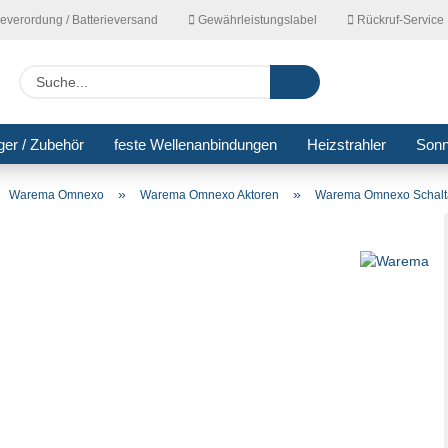
ieverordung / Batterieversand
Gewährleistungslabel
Rückruf-Service
Lieferla
Suche...
ger / Zubehör
feste Wellenanbindungen
Heizstrahler
Son
»
»
Warema Omnexo
Warema Omnexo Aktoren
Warema Omnexo Schalt