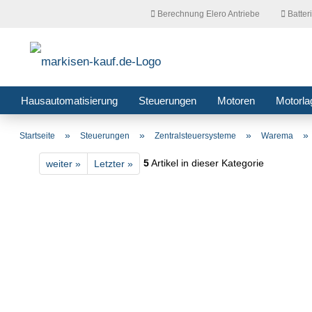
Berechnung Elero Antriebe
Batter
Hausautomatisierung
Steuerungen
Motoren
Motorla
»
»
»
»
Startseite
Steuerungen
Zentralsteuersysteme
Warema
5
Artikel in dieser Kategorie
weiter »
Letzter »