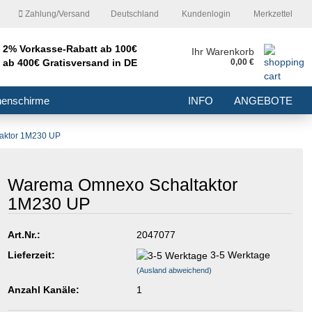
Zahlung/Versand
Deutschland
Kundenlogin
Merkzettel
2% Vorkasse-Rabatt ab 100€
nd
Ihr Warenkorb
ab 400€ Gratisversand in DE
0,00 €
E-Mail
nenschirme
INFO
ANGEBOTE
Passwort
aktor 1M230 UP
Warema Omnexo Schaltaktor
1M230 UP
Konto erstellen
Passwort vergessen?
Art.Nr.:
2047077
Lieferzeit:
3-5 Werktage
(Ausland abweichend)
Anzahl Kanäle:
1