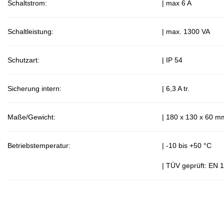
Schaltstrom:
| max 6 A
Schaltleistung:
| max. 1300 VA
Schutzart:
| IP 54
Sicherung intern:
| 6,3 A tr.
Maße/Gewicht:
| 180 x 130 x 60 m
Betriebstemperatur:
| -10 bis +50 °C
| TÜV geprüft: EN 