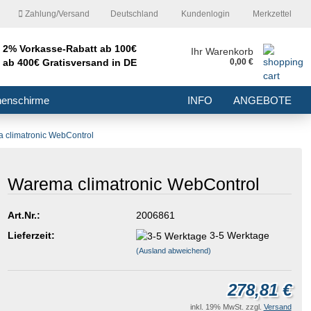
Zahlung/Versand
Deutschland
Kundenlogin
Merkzettel
2% Vorkasse-Rabatt ab 100€
nd
Ihr Warenkorb
ab 400€ Gratisversand in DE
0,00 €
E-Mail
nenschirme
INFO
ANGEBOTE
Passwort
 climatronic WebControl
Warema climatronic WebControl
Konto erstellen
Art.Nr.:
2006861
Passwort vergessen?
Lieferzeit:
3-5 Werktage
(Ausland abweichend)
278,81 €
inkl. 19% MwSt. zzgl.
Versand