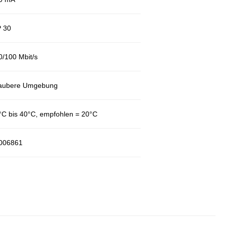
P 30
10/100 Mbit/s
saubere Umgebung
0°C bis 40°C, empfohlen = 20°C
2006861