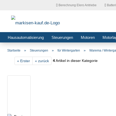
Berechnung Elero Antriebe
Batter
Hausautomatisierung
Steuerungen
Motoren
Motorla
»
»
»
Startseite
Steuerungen
für Wintergarten
Warema / Winterga
4
Artikel in dieser Kategorie
« Erster
« zurück