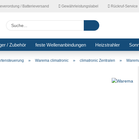
ieverordung / Batterieversand
Gewährleistungslabel
Rückruf-Service
Lieferla
Suche...
ger / Zubehör
feste Wellenanbindungen
Heizstrahler
Son
»
»
»
rtensteuerung
Warema climatronic
climatronic Zentralen
Warema