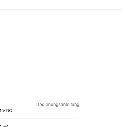
Bedienungsanleitung
24 V DC
40 mA