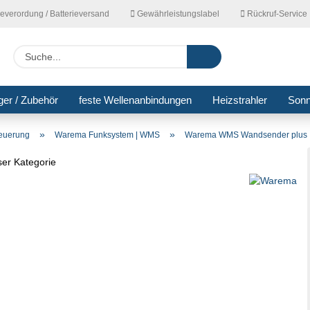
ieverordung / Batterieversand
Gewährleistungslabel
Rückruf-Service
Lieferla
Suche...
ger / Zubehör
feste Wellenanbindungen
Heizstrahler
Son
»
»
teuerung
Warema Funksystem | WMS
Warema WMS Wandsender plus
eser Kategorie