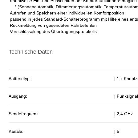
Kanalweise Ein- und Ausschalten der Komfortfunktionen* möglich
* (Sonnenautomatik, Dämmerungsautomatik, Temperaturautoma
Aufrufen und Speichern einer individuellen Komfortposition
passend in jedes Standard-Schalterprogramm mit Hilfe eines en
Rückmeldung von gesendeten Fahrbefehlen
Verschlüsselung des Übertragungsprotokolls
Technische Daten
Batterietyp:
| 1 x Knopf
Ausgang:
| Funksignal
Sendefrequenz:
| 2,4 GHz
Kanäle:
| 6