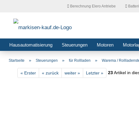
Berechnung Elero Antriebe
Batter
Hausautomatisierung
Steuerungen
Motoren
Motorla
»
»
»
Startseite
Steuerungen
für Rollladen
Warema / Rollladens
23
Artikel in di
« Erster
« zurück
weiter »
Letzter »