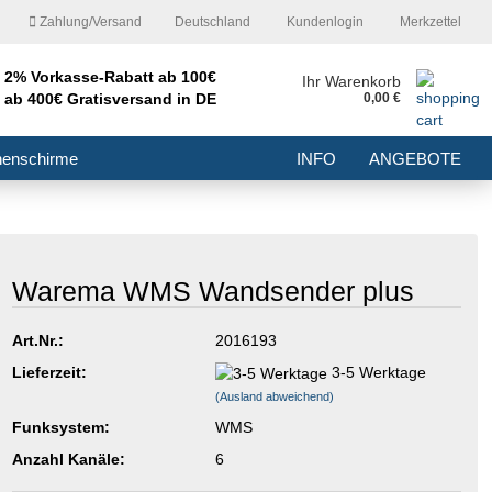
Zahlung/Versand
Deutschland
Kundenlogin
Merkzettel
2% Vorkasse-Rabatt ab 100€
nd
Ihr Warenkorb
ab 400€ Gratisversand in DE
0,00 €
E-Mail
nenschirme
INFO
ANGEBOTE
Passwort
Warema WMS Wandsender plus
Konto erstellen
Art.Nr.:
2016193
Passwort vergessen?
Lieferzeit:
3-5 Werktage
(Ausland abweichend)
Funksystem:
WMS
Anzahl Kanäle:
6