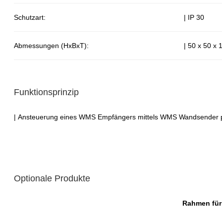
Schutzart:
| IP 30
Abmessungen (HxBxT):
| 50 x 50 x
Funktionsprinzip
| Ansteuerung eines WMS Empfängers mittels WMS Wandsender p
Optionale Produkte
Rahmen fü