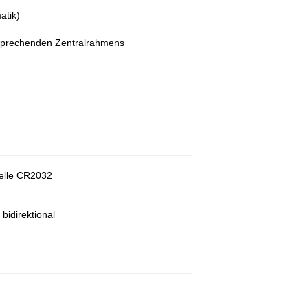
tik)
tsprechenden Zentralrahmens
zelle CR2032
 bidirektional