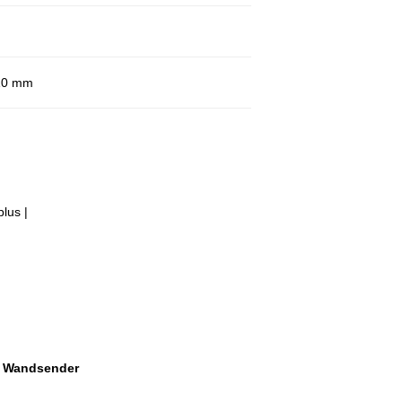
 10 mm
lus |
r Wandsender