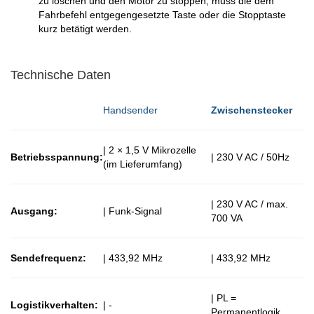
zu löschen und den Motor zu stoppen, muss die dem
Fahrbefehl entgegengesetzte Taste oder die Stopptaste
kurz betätigt werden.
Technische Daten
Handsender
Zwischenstecker
| 2 × 1,5 V Mikrozelle
Betriebsspannung:
| 230 V AC / 50Hz
(im Lieferumfang)
| 230 V AC / max.
Ausgang:
| Funk-Signal
700 VA
Sendefrequenz:
| 433,92 MHz
| 433,92 MHz
| PL =
Logistikverhalten:
| -
Permanentlogik