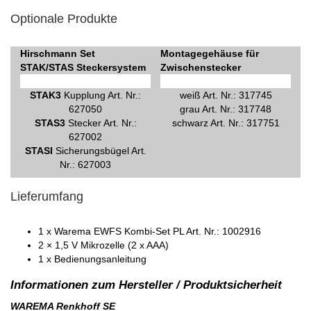
Optionale Produkte
Hirschmann Set
Montagegehäuse für
STAK/STAS Steckersystem
Zwischenstecker
STAK3
Kupplung Art. Nr.:
weiß Art. Nr.: 317745
627050
grau Art. Nr.: 317748
STAS3
Stecker Art. Nr.:
schwarz Art. Nr.: 317751
627002
STASI
Sicherungsbügel Art.
Nr.: 627003
Lieferumfang
1 x Warema EWFS Kombi-Set PL Art. Nr.: 1002916
2 × 1,5 V Mikrozelle (2 x AAA)
1 x Bedienungsanleitung
WAREMA Renkhoff SE