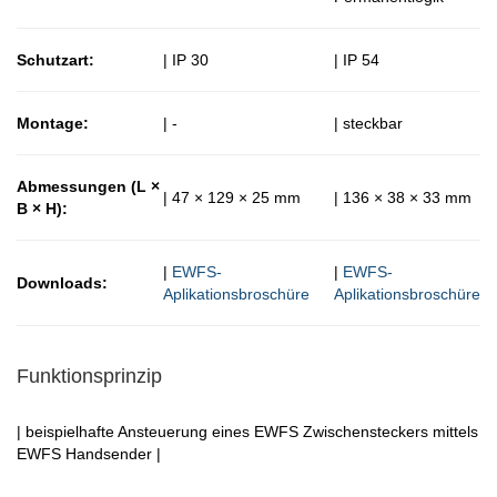
Schutzart:
| IP 30
| IP 54
Montage:
| -
| steckbar
Abmessungen (L ×
| 47 × 129 × 25 mm
| 136 × 38 × 33 mm
B × H):
|
EWFS-
|
EWFS-
Downloads:
Aplikationsbroschüre
Aplikationsbroschüre
Funktionsprinzip
| beispielhafte Ansteuerung eines EWFS Zwischensteckers mittels
EWFS Handsender |