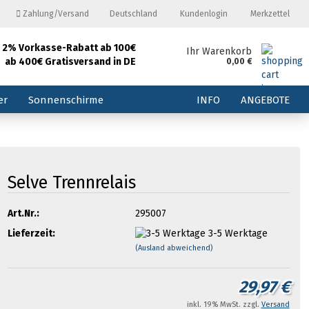
Zahlung/Versand
Deutschland
Kundenlogin
Merkzettel
2% Vorkasse-Rabatt ab 100€
and
Ihr Warenkorb
ab 400€ Gratisversand in DE
0,00 €
E-Mail
er
Sonnenschirme
INFO
ANGEBOTE
Passwort
Selve Trennrelais
Konto erstellen
Art.Nr.:
295007
Passwort vergessen?
Lieferzeit:
3-5 Werktage
(Ausland abweichend)
29,97 €
inkl. 19% MwSt. zzgl.
Versand