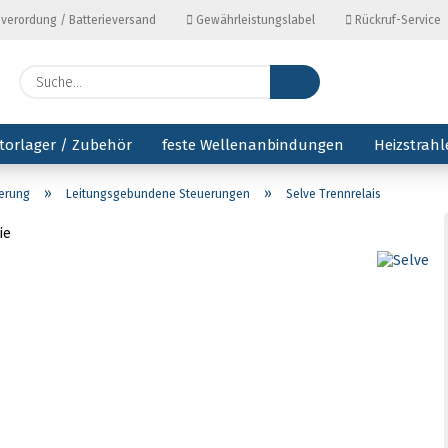
everordung / Batterieversand
Gewährleistungslabel
Rückruf-Service
Lieferl
Suche...
torlager / Zubehör
feste Wellenanbindungen
Heizstrahl
»
»
uerung
Leitungsgebundene Steuerungen
Selve Trennrelais
ie