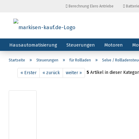
Berechnung Elero Antriebe
Batteri
Hausautomatisierung
Steuerungen
Motoren
Mo
»
»
»
Startseite
Steuerungen
für Rollladen
Selve / Rollladenste
5
Artikel in dieser Kategor
« Erster
« zurück
weiter »