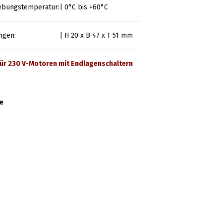
ebungstemperatur:
| 0°C bis +60°C
ngen:
| H 20 x B 47 x T 51 mm
 für 230 V-Motoren mit Endlagenschaltern
se