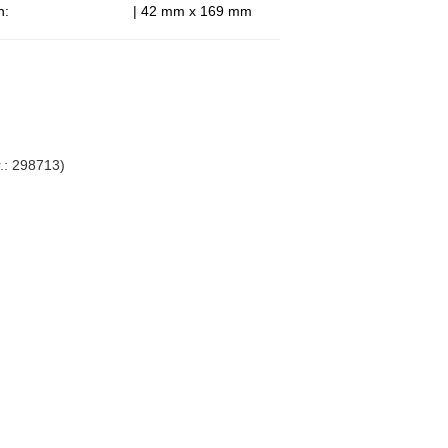
n:
| 42 mm x 169 mm
.: 298713)