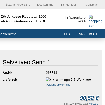
Zahlung/Versand
Deutschland
Kundenlogin
Merkzettel
2% Vorkasse-Rabatt ab 100€
nd
Ihr Warenkorb
ab 400€ Gratisversand in DE
0,00 €
E-Mail
nenschirme
INFO
ANGEBOTE
Passwort
Selve iveo Send 1
Konto erstellen
Art.Nr.:
298713
Passwort vergessen?
Lieferzeit:
3-5 Werktage
(Ausland abweichend)
90,52 €
inkl. 19% MwSt. zzgl.
Versand