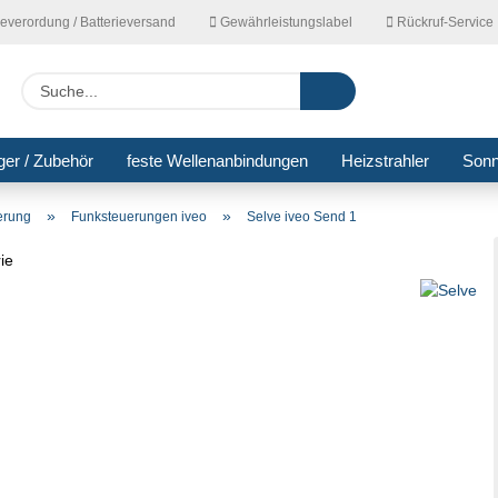
ieverordung / Batterieversand
Gewährleistungslabel
Rückruf-Service
Lieferla
Suche...
ger / Zubehör
feste Wellenanbindungen
Heizstrahler
Son
»
»
erung
Funksteuerungen iveo
Selve iveo Send 1
rie