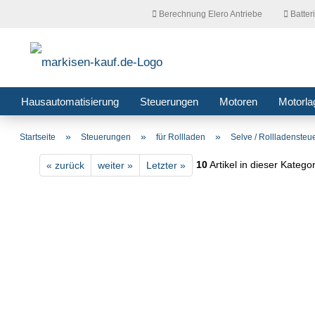
Berechnung Elero Antriebe
Batter
Hausautomatisierung
Steuerungen
Motoren
Motorla
»
»
»
Startseite
Steuerungen
für Rollladen
Selve / Rollladensteu
10
Artikel in dieser Katego
« zurück
weiter »
Letzter »