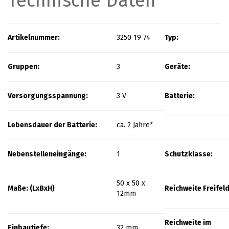
Technische Daten
Artikelnummer:
3250 19 74
Typ:
Gruppen:
3
Geräte:
Versorgungsspannung:
3 V
Batterie:
Lebensdauer der Batterie:
ca. 2 Jahre*
Nebenstelleneingänge:
1
Schutzklasse:
50 x 50 x
Maße: (LxBxH)
Reichweite Freifeld
12mm
Reichweite im
Einbautiefe:
32 mm