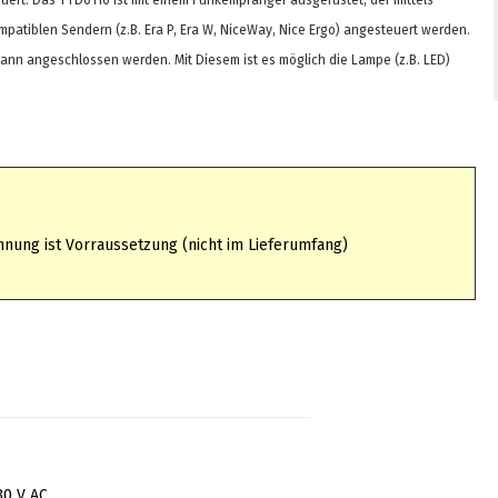
uert. Das TTD0110 ist mit einem Funkempfänger ausgerüstet, der mittels
mpatiblen Sendern (z.B. Era P, Era W, NiceWay, Nice Ergo) angesteuert werden.
 kann angeschlossen werden. Mit Diesem ist es möglich die Lampe (z.B. LED)
nung ist Vorraussetzung (nicht im Lieferumfang)
30 V AC