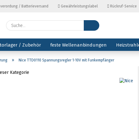
everordung / Batterieversand
Gewährleistungslabel
Rückruf-Service
Lieferl
Suche...
torlager / Zubehör
feste Wellenanbindungen
Heizstrahl
»
erung
Nice TTD0110 Spannungsregler 1-10V mit Funkempfänger
ieser Kategorie