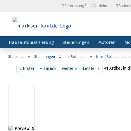
Berechnung Elero Antriebe
Batteri
Hausautomatisierung
Steuerungen
Motoren
Mo
»
»
»
Startseite
Steuerungen
für Rollladen
Nice / Rollladensteu
41
Artikel in d
« Erster
« zurück
weiter »
Letzter »