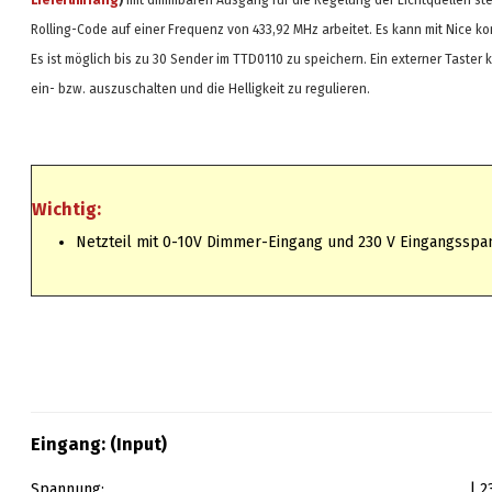
Lieferumfang
)
mit dimmbaren Ausgang für die Regelung der Lichtquellen ste
Rolling-Code auf einer Frequenz von 433,92 MHz arbeitet. Es kann mit Nice ko
Es ist möglich bis zu 30 Sender im TTD0110 zu speichern. Ein externer Taster
ein- bzw. auszuschalten und die Helligkeit zu regulieren.
Wichtig:
Netzteil mit 0-10V Dimmer-Eingang und 230 V Eingangsspan
Eingang: (Input)
Spannung:
| 2