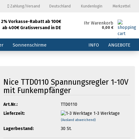
Zahlung/Versand
Deutschland
Kundenlogin
Merkzettel
2% Vorkasse-Rabatt ab 100€
and
Ihr Warenkorb
ab 400€ Gratisversand in DE
0,00 €
E-Mail
er
Sonnenschirme
INFO
ANGEBOTE
Passwort
Nice TTD0110 Spannungsregler 1-10V
mit Funkempfänger
Konto erstellen
Passwort vergessen?
Art.Nr.:
TTD0110
Lieferzeit:
1-3 Werktage
(Ausland abweichend)
Lagerbestand:
30
St.