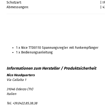
Schutzart:
| I
Abmessungen:
| 4
1 x Nice TTD0110 Spannungsregler mit Funkempfänger
1 x Bedienungsanleitung
Nice Headquarters
Via Callalta 1
31046 Oderzo (TV)
Italien
Tel. +39.0422.85.38.38