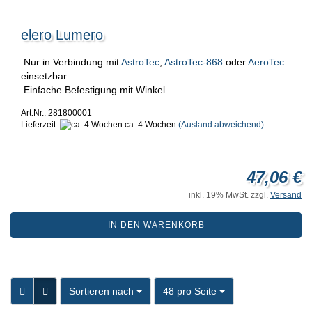
elero Lumero
Nur in Verbindung mit
AstroTec
,
AstroTec-868
oder
AeroTec
einsetzbar
Einfache Befestigung mit Winkel
Art.Nr.: 281800001
Lieferzeit:
ca. 4 Wochen
(Ausland abweichend)
47,06 €
inkl. 19% MwSt. zzgl.
Versand
IN DEN WARENKORB
Sortieren nach
pro Seite
Sortieren nach
48 pro Seite