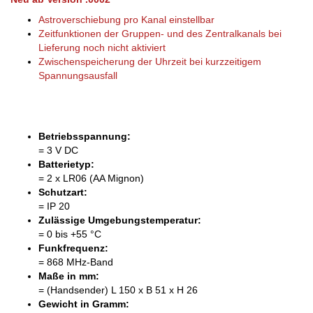
Astroverschiebung pro Kanal einstellbar
Zeitfunktionen der Gruppen- und des Zentralkanals bei
Lieferung noch nicht aktiviert
Zwischenspeicherung der Uhrzeit bei kurzzeitigem
Spannungsausfall
Betriebsspannung:
= 3 V DC
Batterietyp:
= 2 x LR06 (AA Mignon)
Schutzart:
= IP 20
Zulässige Umgebungstemperatur:
= 0 bis +55 °C
Funkfrequenz:
= 868 MHz-Band
Maße in mm:
= (Handsender) L 150 x B 51 x H 26
Gewicht in Gramm: