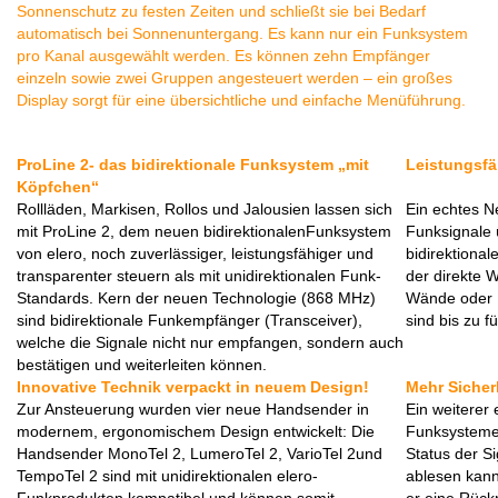
Sonnenschutz zu festen Zeiten und schließt sie bei Bedarf
automatisch bei Sonnenuntergang.
Es kann nur ein Funksystem
pro Kanal ausgewählt werden.
Es können zehn Empfänger
einzeln sowie zwei Gruppen angesteuert werden – ein großes
Display sorgt für eine übersichtliche und einfache Menüführung.
ProLine 2- das bidirektionale Funksystem „mit
Leistungsfäh
Köpfchen“
Rollläden, Markisen, Rollos und Jalousien lassen sich
Ein echtes N
mit ProLine 2, dem neuen bidirektionalenFunksystem
Funksignale 
von elero, noch zuverlässiger, leistungsfähiger und
bidirektional
transparenter steuern als mit unidirektionalen Funk-
der direkte 
Standards. Kern der neuen Technologie (868 MHz)
Wände oder H
sind bidirektionale Funkempfänger (Transceiver),
sind bis zu f
welche die Signale nicht nur empfangen, sondern auch
bestätigen und weiterleiten können.
Innovative Technik verpackt in neuem Design!
Mehr Sicher
Zur Ansteuerung wurden vier neue Handsender in
Ein weiterer
modernem, ergonomischem Design entwickelt: Die
Funksystemen
Handsender MonoTel 2, LumeroTel 2, VarioTel 2und
Status der S
TempoTel 2 sind mit unidirektionalen elero-
ablesen kann.