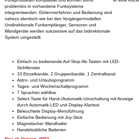
Funkprodukten kompatibel und können somit
er eine Rück
problemlos in vorhandene Funksysteme
integriertwerden. Einlernverfahren und Bedienung sind
nahezu identisch wie bei den Vorgängermodellen.
Unidirektionale Funkempfänger, Sensoren und
Wandgeräte werden sukzessive auf das bidirektionale
System umgestellt.
Einfach zu bedienende Auf-Stop-Ab-Tasten mit LED-
Sichtfenster
10 Einzelkanäle, 2 Gruppenkanäle, 1 Zentralkanal
Astro- und Urlaubsprogramm
Tages- und Wochenschaltprogramm
7 Sprachen wählbar
Select-Taste für Hand-/Automatik-Umschaltung mit Anzeige
durch Automatik-LED und Display-Klartext
Beleuchtete Display-Menüführung
Einfache Bedienung mit Joy-Stick
Magnetischer Wandhalter
Handelsübliche Batterien
Neu ab Version .0002