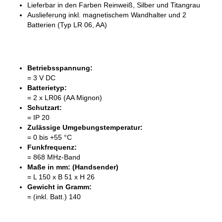
Lieferbar in den Farben Reinweiß, Silber und Titangrau
Auslieferung inkl. magnetischem Wandhalter und 2
Batterien (Typ LR 06, AA)
Betriebsspannung:
= 3 V DC
Batterietyp:
= 2 x LR06 (AA Mignon)
Schutzart:
= IP 20
Zulässige Umgebungstemperatur:
= 0 bis +55 °C
Funkfrequenz:
= 868 MHz-Band
Maße in mm: (Handsender)
= L 150 x B 51 x H 26
Gewicht in Gramm:
= (inkl. Batt.) 140