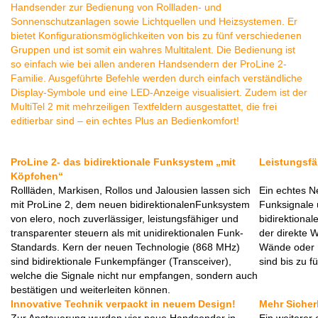
Handsender zur Bedienung von Rollladen- und
Sonnenschutzanlagen sowie Lichtquellen und Heizsystemen. Er
bietet Konfigurationsmöglichkeiten von bis zu fünf verschiedenen
Gruppen und ist somit ein wahres Multitalent. Die Bedienung ist
so einfach wie bei allen anderen Handsendern der ProLine 2-
Familie. Ausgeführte Befehle werden durch einfach verständliche
Display-Symbole und eine LED-Anzeige visualisiert. Zudem ist der
MultiTel 2 mit mehrzeiligen Textfeldern ausgestattet, die frei
editierbar sind – ein echtes Plus an Bedienkomfort!
ProLine 2- das bidirektionale Funksystem „mit
Leistungsfäh
Köpfchen“
Rollläden, Markisen, Rollos und Jalousien lassen sich
Ein echtes N
mit ProLine 2, dem neuen bidirektionalenFunksystem
Funksignale 
von elero, noch zuverlässiger, leistungsfähiger und
bidirektional
transparenter steuern als mit unidirektionalen Funk-
der direkte 
Standards. Kern der neuen Technologie (868 MHz)
Wände oder H
sind bidirektionale Funkempfänger (Transceiver),
sind bis zu f
welche die Signale nicht nur empfangen, sondern auch
bestätigen und weiterleiten können.
Innovative Technik verpackt in neuem Design!
Mehr Sicher