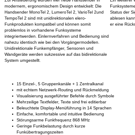
Zur Ansteuerung wurden vier neue Handsender in
Ein weiterer
modernem, ergonomischem Design entwickelt: Die
Funksystemen
Handsender MonoTel 2, LumeroTel 2, VarioTel 2und
Status der S
TempoTel 2 sind mit unidirektionalen elero-
ablesen kann.
Funkprodukten kompatibel und können somit
er eine Rück
problemlos in vorhandene Funksysteme
integriertwerden. Einlernverfahren und Bedienung sind
nahezu identisch wie bei den Vorgängermodellen.
Unidirektionale Funkempfänger, Sensoren und
Wandgeräte werden sukzessive auf das bidirektionale
System umgestellt.
15 Einzel-, 5 Gruppenkanäle + 1 Zentralkanal
mit echtem Netzwerk-Routing und Rückmeldung
Visualisierung ausgeführter Befehle durch Symbole
Mehrzeilige Textfelder, Texte sind frei editierbar
Beleuchtete Display-Menüführung in 14 Sprachen
Einfache, komfortable und intuitive Bedienung
Störungsarme Funkfrequenz 868 MHz
Geringe Funkbelastung durch kurze
Funkübertragungszeiten