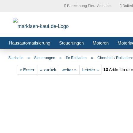
Berechnung Elero Antriebe
Batter
Hausautomatisierung
Steuerungen
Motoren
Motorla
»
»
»
Startseite
Steuerungen
für Rollladen
Cherubini / Rolllade
13
Artikel in di
« Erster
« zurück
weiter »
Letzter »