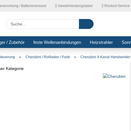
ieverordung / Batterieversand
Gewährleistungslabel
Rückruf-Service
Lieferla
Suche...
ger / Zubehör
feste Wellenanbindungen
Heizstrahler
Son
»
»
nsteuerung
Cherubini / Rollladen / Funk
Cherubini 4-Kanal Handsender
eser Kategorie