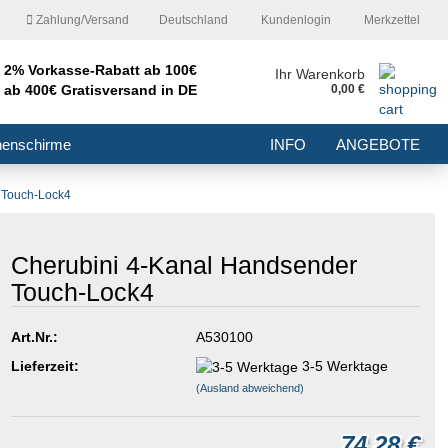
Zahlung/Versand
Deutschland
Kundenlogin
Merkzettel
2% Vorkasse-Rabatt ab 100€
nd
Ihr Warenkorb
ab 400€ Gratisversand in DE
0,00 €
E-Mail
nenschirme
INFO
ANGEBOTE
Passwort
 Touch-Lock4
Cherubini 4-Kanal Handsender
Touch-Lock4
Konto erstellen
Passwort vergessen?
Art.Nr.:
A530100
Lieferzeit:
3-5 Werktage
(Ausland abweichend)
74,28 €